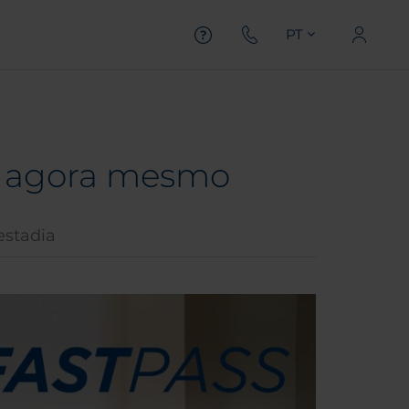
PT
ia agora mesmo
estadia