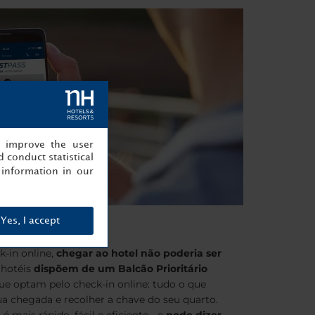
, improve the user
 conduct statistical
information in our
Yes, I accept
k-in online,
chegar ao hotel não poderia ser
 hotéis
dispõem de um Balcão Prioritário
ue optam pelo check-in online: tudo o que
sua chegada e recolher a chave do seu quarto.
 mais rápido, fácil e eficiente... e
pode dizer