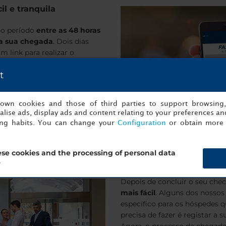
il e tranquila
no período
entre as 48 horas
da sua chegada
. Dois dias
m link para realizar o
 momento e dispositivo mais
t
s faça login se for membro
s own cookies and those of third parties to support browsing
lise ads, display ads and content relating to your preferences and
ing habits. You can change your
Configuration
or obtain more 
sua reserva
se cookies and the processing of personal data
?
Depois de concluir o seu chec
mais fácil
. Alguns dos nossos
específico para os hóspedes q
precisa de fazer é registar a 
Agora, o processo da chegada é