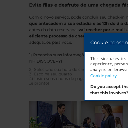
Evite filas e desfrute de uma chegada fác
Com o novo serviço, pode concluir seu check-in 
que antecedem a sua estadia e às 12h do dia 
antes da data reservada,
vai receber por e-mail
u
eficiente processo de check-in online
no local,
Cookie consen
adequados para você.
1) Preencha suas informações pessoais (ou apena
This site uses it
NH DISCOVERY)
experience, persona
2) Selecione sua hora de chegada
analysis on brows
3) Escolha seu quarto
Cookie policy
.
4) Insira seus dados de pagamento para garantir 
..e pronto!
Do you accept the
that this involves