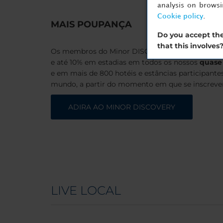
analysis on brows
Cookie policy
.
MAIS POUPANÇA
Do you accept the
that this involves
Os membros do Minor DISCOVERY desfrutam de
e até 10% em estadias em todos os nossos
quase 
e em mais de 800 hotéis e estâncias participan
mundo, a partir do momento em que se inscrev
ADIRA AO MINOR DISCOVERY
LIVE LOCAL