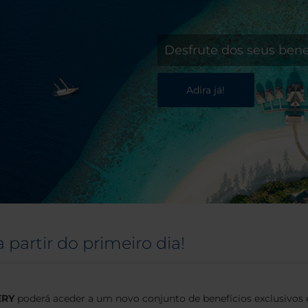
Desfrute dos seus benef
Adira já!
 partir do primeiro dia!
VERY
poderá aceder a um novo conjunto de benefícios exclusivos 