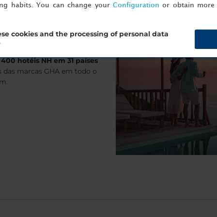
ing habits. You can change your
Configuration
or obtain more 
se cookies and the processing of personal data
?
 um desconto mínimo de 5%
400 hotéis NH em 31 países
tes das marcas GHA em todo o
em.