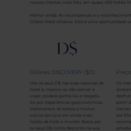
nossos clientes mais fiéis, em quase 400 hotéis N
Melhor ainda: As recompensas e o reconheciment
Global Hotel Alliance. Esta é uma oportunidade 
Dólares DISCOVERY ($D)
Preç
Use os seus D$ nas suas reservas de
Os mem
hotel e, mesmo se não estiver a
diretam
viajar, poderá ganhá-los e resgatá-
desfrut
los por experiências gastronómicas,
partir
tratamentos de beleza e muitos
inscre
outros serviços em ainda mais
até 10
hotéis de todo o mundo! Basta pôr
recomp
os seus D$ como desconto na sua
estadia