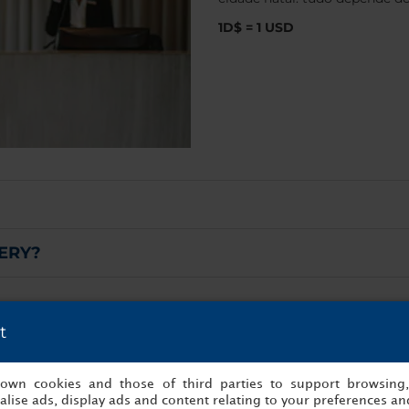
1D$ = 1 USD
VERY?
t
s own cookies and those of third parties to support browsing
lise ads, display ads and content relating to your preferences and