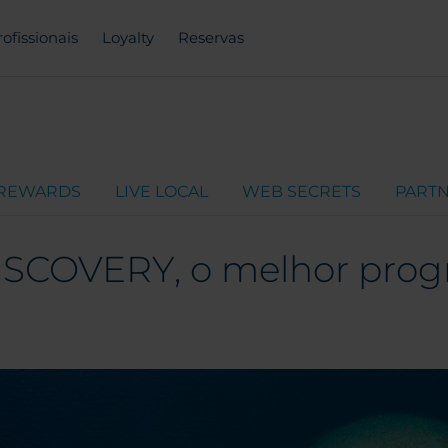
rofissionais
Loyalty
Reservas
 REWARDS
LIVE LOCAL
WEB SECRETS
PART
SCOVERY, o melhor progr