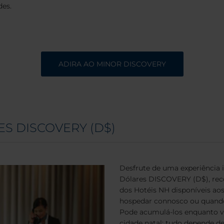
des.
ADIRA AO MINOR DISCOVERY
S DISCOVERY (D$)
Desfrute de uma experiência 
Dólares DISCOVERY (D$), rec
dos Hotéis NH disponíveis a
hospedar connosco ou quando 
Pode acumulá-los enquanto vi
cidade natal: tudo depende de 