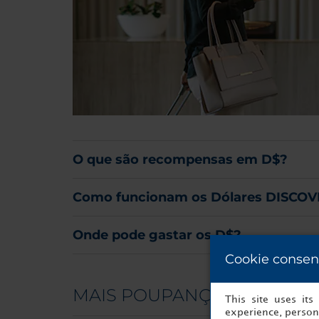
O que são recompensas em D$?
Como funcionam os Dólares DISCO
Onde pode gastar os D$?
Cookie consen
MAIS POUPANÇA
This site uses it
experience, persona