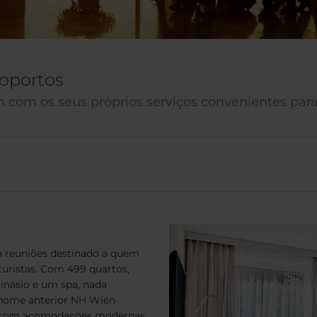
roportos
m com os seus próprios serviços convenientes pa
a reuniões destinado a quem
turistas. Com 499 quartos,
inásio e um spa, nada
 nome anterior NH Wien
ado com acomodações modernas,