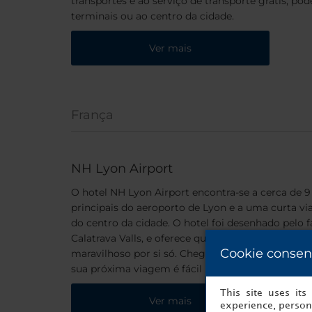
transportes e ao serviço de transporte grátis, p
terminais ou ao centro da cidade.
Ver mais
França
NH Lyon Airport
O hotel NH Lyon Airport encontra-se a cerca de 
principais do aeroporto de Lyon e a uma curta vi
do centro da cidade. O hotel foi desenhado pelo
Calatrava Valls, e oferece quartos elegantes e con
Cookie consen
maravilhoso por si só. Chegar a qualquer lugar e
sua próxima viagem é fácil no NH Lyon Airport.
This site uses it
Ver mais
experience, persona