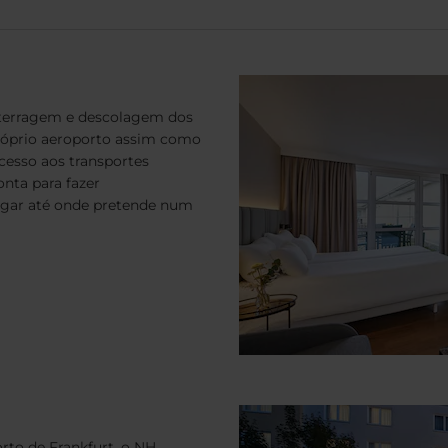
 aterragem e descolagem dos
róprio aeroporto assim como
acesso aos transportes
nta para fazer
egar até onde pretende num
orto de Frankfurt, o NH