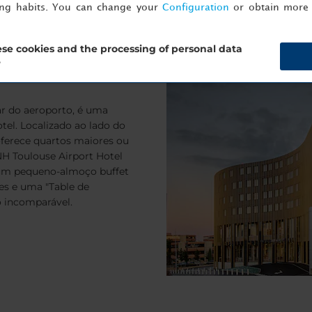
ing habits. You can change your
Configuration
or obtain more 
se cookies and the processing of personal data
?
ar do aeroporto, é uma
tel. Localizado ao lado do
oferece quartos maiores ou
H Toulouse Airport Hotel
 um pequeno-almoço buffet
es e uma "Table de
 incomparável.