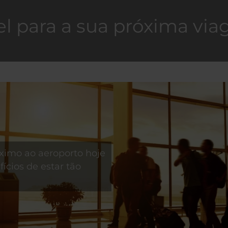
l para a sua próxima vi
ximo ao aeroporto hoje
ícios de estar tão