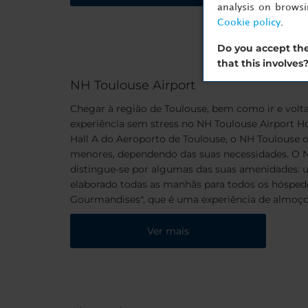
analysis on brows
Cookie policy
.
Do you accept the
that this involves
NH Toulouse Airport
Chegar à região de Toulouse, bem como ir e volt
experiência sem stress no NH Toulouse Airport Ho
Hall A do Aeroporto de Toulouse, o NH Toulouse 
menores, dependendo das suas necessidades. O N
distingue-se por algumas das suas amenidades:
elaborado todas as manhãs para todos os hósped
Gourmandises", que é uma experiência de almoço
Ver mais