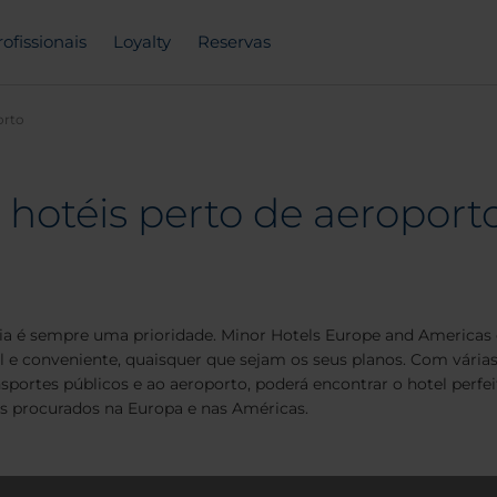
rofissionais
Loyalty
Reservas
orto
 hotéis perto de aeroport
cia é sempre uma prioridade. Minor Hotels Europe and Americas 
el e conveniente, quaisquer que sejam os seus planos. Com vária
nsportes públicos e ao aeroporto, poderá encontrar o hotel perfe
s procurados na Europa e nas Américas.