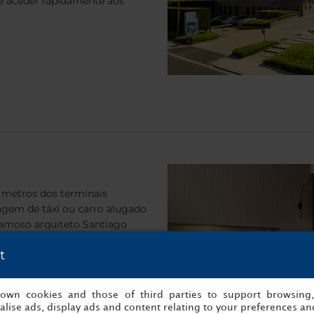
ode aceder rapidamente aos
9 metros dos terminais
agem de táxi ou carro alugado
 famoso arquiteto Santiago
fortáveis num edifício
t
m Lyon e ao aeroporto para a
s own cookies and those of third parties to support browsing
lise ads, display ads and content relating to your preferences and