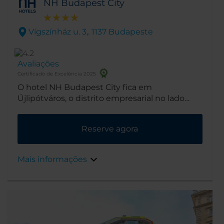
NH Budapest City
Vígszínház u. 3,. 1137 Budapeste
Avaliações
Certificado de Excelência 2025
O hotel NH Budapest City fica em
Újlipótváros, o distrito empresarial no lado
Peste do rio. Algumas das atrações de
Budapeste ficam próximas à entrada do hotel
Reserve agora
e a estação de metrô próxima é o meio de
transporte que leva a outros pontos turísticos.
Mais informações