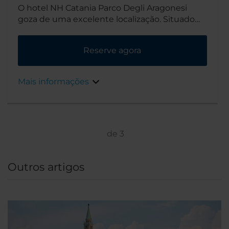
O hotel NH Catania Parco Degli Aragonesi
goza de uma excelente localização. Situado
na orla marítima da Catânia, está na zona
conhecida como La Playa, tem uma
Reserve agora
maravilhosa praia de areia e é facilmente
acessível a partir do centro da cidade e do
aeroporto.
Mais informações
de
3
Outros artigos