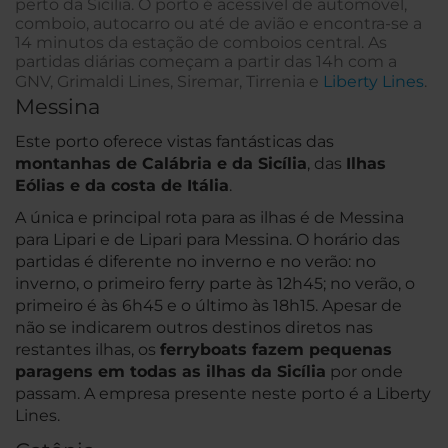
perto da Sicília. O porto é acessível de automóvel,
comboio, autocarro ou até de avião e encontra-se a
14 minutos da estação de comboios central. As
partidas diárias começam a partir das 14h com a
GNV, Grimaldi Lines, Siremar, Tirrenia e
Liberty Lines
.
Messina
Este porto oferece vistas fantásticas das
montanhas de Calábria e da Sicília
, das
Ilhas
Eólias e da costa de Itália
.
A única e principal rota para as ilhas é de Messina
para Lipari e de Lipari para Messina. O horário das
partidas é diferente no inverno e no verão: no
inverno, o primeiro ferry parte às 12h45; no verão, o
primeiro é às 6h45 e o último às 18h15. Apesar de
não se indicarem outros destinos diretos nas
restantes ilhas, os
ferryboats fazem pequenas
paragens em todas as ilhas da Sicília
por onde
passam. A empresa presente neste porto é a Liberty
Lines.