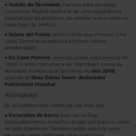
●
Vulcão de Stromboli
: Famoso pela atividade
constante. Poderá desfrutar de uma experiência
espetacular ao anoitecer, ao admirar a lava como se
fosse fogo de artifício.
●
Sciara del Fuoco
: outro vulcão que merece uma
visita. Destaca-se pela sua enorme cratera
arredondada.
●
Ex Cave Pomice
: uma das praias mais bonitas de
Lipari. A areia costumava ser branca por causa da
atividade mineira, que terminou no
ano 2000
quando as
Ilhas Eólias foram declaradas
Património Mundial
.
Atividades
As atividades mais habituais nas ilhas são:
●
Excursões de barco
: para ver as ilhas
adequadamente, é melhor alugar um barco e visitá-
las gratuitamente. Também pode reservar uma
excursão pelas melhores rotas marítimas.