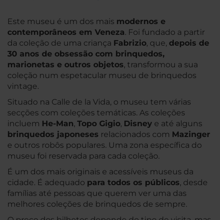
Este museu é um dos mais
modernos e
contemporâneos em Veneza
. Foi fundado a partir
da coleção de uma criança
Fabrizio
, que,
depois de
30 anos de obsessão com brinquedos,
marionetas e outros objetos
, transformou a sua
coleção num espetacular museu de brinquedos
vintage.
Situado na Calle de la Vida, o museu tem várias
secções com coleções temáticas. As coleções
incluem
He-Man
,
Topo Gigio
,
Disney
e até alguns
brinquedos japoneses
relacionados com
Mazinger
e outros robôs populares. Uma zona específica do
museu foi reservada para cada coleção.
É um dos mais originais e acessíveis museus da
cidade. É adequado
para todos os públicos
, desde
famílias até pessoas que querem ver uma das
melhores coleções de brinquedos de sempre.
O preço dos bilhetes depende do tipo de visita, mas