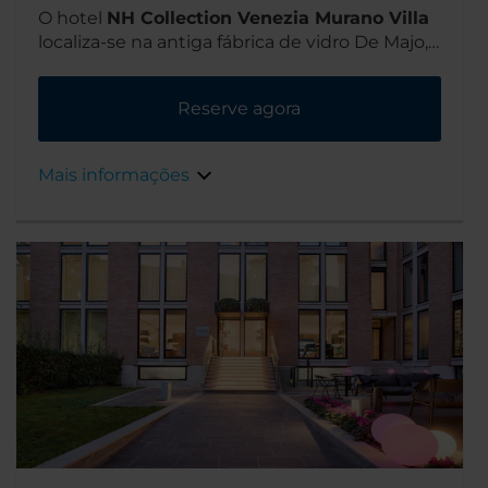
O hotel
NH Collection Venezia Murano Villa
localiza-se na antiga fábrica de vidro De Majo,
na histórica ilha de Murano, na Lagoa de
Veneza. Uma curta viagem de vaporetto levá-
Reserve agora
lo-á até à Veneza continental.
Mais informações