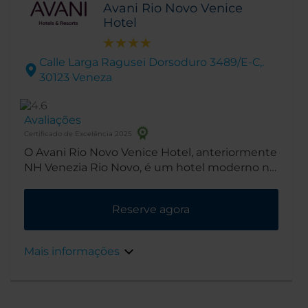
Avani Rio Novo Venice
Hotel
Calle Larga Ragusei Dorsoduro 3489/E-C,.
30123 Veneza
Avaliações
Certificado de Excelência 2025
O Avani Rio Novo Venice Hotel, anteriormente
NH Venezia Rio Novo, é um hotel moderno no
coração do bairro de Dorsoduro, uma área
famosa por mostrar a "verdadeira Veneza", e
Reserve agora
pejada de restaurantes, lojas,
boutiques artesanais e locais importantes,
como a Universidade Ca' Foscari e a Coleção
Mais informações
Peggy Guggenheim.