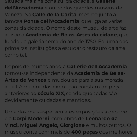
Situada mais na zona sul da cidade, a
Gallerie
dell'Accademia
é outro dos grandes museus de
Veneza. Na
Calle della Carità
, mesmo junto à
famosa
Ponte dell'Accademia
, que liga as várias
zonas da cidade. O nome deste museu de arte faz
alusão à
Academia de Belas-Artes da cidade
, que
fundou a galeria cerca do ano de 1750. Foi uma das
primeiras instituições a estudar o restauro da arte
como tal.
Depois de muitos anos, a
Gallerie dell'Accademia
tornou-se independente da
Academia de Belas-
Artes de Veneza
e mudou-se para a sua morada
atual. A maioria das exposição constam de peças
anteriores ao
século XIX
, sendo que todas são
devidamente cuidadas e mantidas.
Uma das mais espetaculares exposições a decorrer
é a
Corpi Moderni
, com obras de
Leonardo da
Vinci, Miguel Ângelo, Giorgione
e muitos outros. O
museu conta com mais de
400 peças
dos melhores