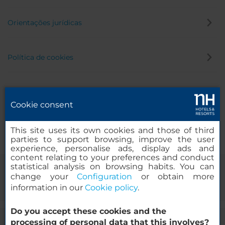
Orientações jurídicas
Política de cookies
Política de privacidade
Cookie consent
Canal de denúncia
This site uses its own cookies and those of third
parties to support browsing, improve the user
experience, personalise ads, display ads and
content relating to your preferences and conduct
statistical analysis on browsing habits. You can
change your
Configuration
or obtain more
information in our
Cookie policy
.
Do you accept these cookies and the
processing of personal data that this involves?