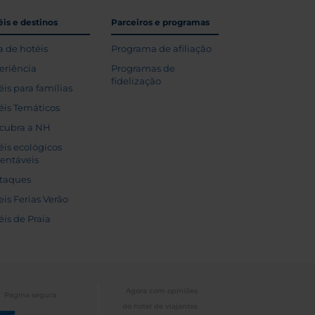
is e destinos
Parceiros e programas
a de hotéis
Programa de afiliação
eriência
Programas de
fidelização
éis para famílias
éis Temáticos
cubra a NH
éis ecológicos
tentáveis
taques
eis Ferias Verão
éis de Praia
Agora com opiniões
Página segura
do hotel de viajantes