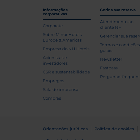
Informações
Gerir a sua reserva
corporativas
Atendimento ao
Corporate
cliente NH
Sobre Minor Hotels
Gerenciar sua reser
Europe & Americas
Termos e condições
Empresa do NH Hotels
gerais
Acionistas e
Newsletter
investidores
Fastpass
CSR e sustentabilidade
Perguntas frequen
Empregos
Sala de imprensa
Compras
Orientações jurídicas
Política de cookies