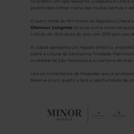
Se preferir um spa relaxante, a República Checa v
poderá descontrair numa das muitas termas e admi
O outro hotel do NH Hotels na República Checa 
Olomouc Congress
situa-se numa zona tranquila
o título de «Estrutura do ano» em 2010 pelo seu 
A cidade apresenta um legado artístico, arquitetó
sobre a coluna da Santíssima Trindade, Patrimón
a catedral de São Venceslau e a sua torre de mais
Leia os comentários de hóspedes que já se aloja
Reserve já um quarto e terá a oportunidade de vi