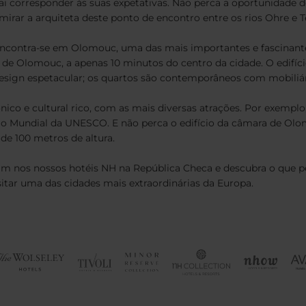
ai corresponder às suas expetativas. Não perca a oportunidade de
rar a arquiteta deste ponto de encontro entre os rios Ohre e T
encontra-se em Olomouc, uma das mais importantes e fascinante
 de Olomouc, a apenas 10 minutos do centro da cidade. O edifíc
design espetacular; os quartos são contemporâneos com mobiliár
nico e cultural rico, com as mais diversas atrações. Por exempl
io Mundial da UNESCO. E não perca o edifício da câmara de Olo
 de 100 metros de altura.
ram nos nossos hotéis NH na República Checa e descubra o que p
sitar uma das cidades mais extraordinárias da Europa.