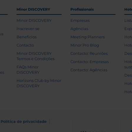
Minor DISCOVERY
Profissionais
Hoté
Minor DISCOVERY
Empresas
List
Inscrever-se
Agências
Exp
va
Benefícios
Meeting Planners
Hot
Contacto
Minor Pro Blog
Hot
Minor DISCOVERY
Contacto: Reuniões
Des
Termos e Condições
Contacto: Empresas
Hot
FAQs Minor
sus
Contacto: Agências
tes
DISCOVERY
Des
Horizons Club by Minor
Hot
DISCOVERY
Hot
Política de privacidade