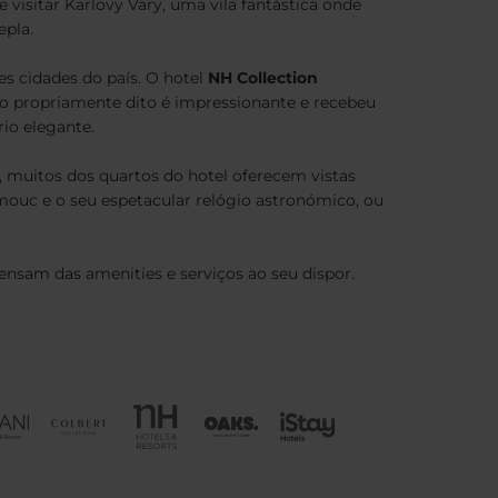
 visitar Karlovy Vary, uma vila fantástica onde
epla.
s cidades do país. O hotel
NH Collection
io propriamente dito é impressionante e recebeu
io elegante.
o, muitos dos quartos do hotel oferecem vistas
mouc e o seu espetacular relógio astronómico, ou
ensam das amenities e serviços ao seu dispor.