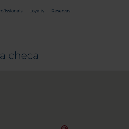
rofissionais
Loyalty
Reservas
ca checa