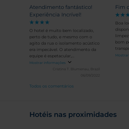
Atendimento fantástico!
Fim 
Experiência Incrível!
Boa lo
dispon
O hotel é muito bem localizado,
limpez
perto de tudo, e mesmo com o
bom pe
agito da rua o isolamento acústico
transp
era impecável. O atendimento da
intere
Mostrar
equipe é espetacular,
do peq
especialmente a Manon. O café da
Mostrar informações
manhã super completo.
Cristina T.
Blumenau, Brazil
06/09/2022
Todos os comentários
Hotéis nas proximidades