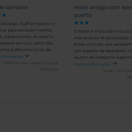
de semana
Hotel antigo com bo
quarto
calização, staff simpático e
ível para esclarecimentos,
O hotel é muito bem localiz
a, aquecimento do quarto,
mas precisa de atualização 
queno almoço, perto dos
áreas comuns, que apresen
ortes públicos e locais de
um aspecto de abandono. O
sse. Decoração do bar e local
 informações
quarto da categoria superio
ueno almoço.
O1691DNluism.
Lisboa, Portugal
bem espaçoso e iluminado,
Mostrar informações
28/12/2016
aparência de ter sido recém
lucas s.
Florianó
renovado.
22