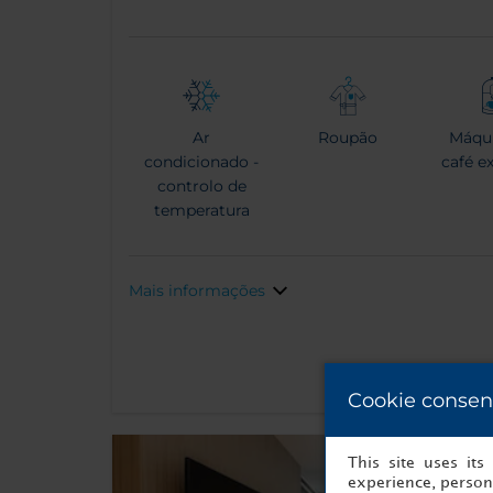
Ar
Roupão
Máqu
condicionado -
café e
controlo de
temperatura
Mais informações
Cookie consen
This site uses it
experience, persona