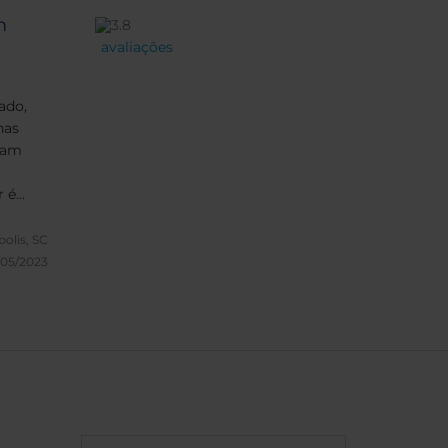
m
avaliações
ado,
nas
tam
r é
 com
polis, SC
/05/2023