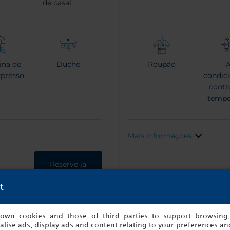
de casal
ina de
Duche
Roupão
A
xpresso
condici
contr
tempe
Mais informações
Reserve já
t
s own cookies and those of third parties to support browsing
lise ads, display ads and content relating to your preferences and