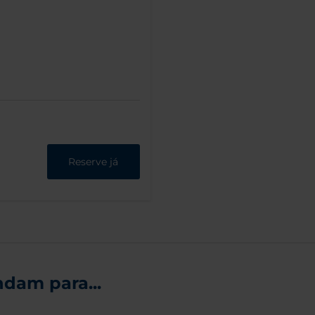
Reserve já
dam para...