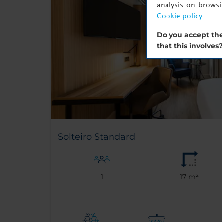
analysis on brows
Cookie policy
.
Do you accept the
that this involves
Solteiro Standard
1
17 m²