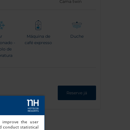
Cama twin
r
Máquina de
Duche
onado -
café expresso
olo de
ratura
Reserve já
, improve the user
 conduct statistical