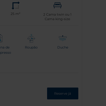
25 m²
2
Cama twin ou
1
Cama king-size
na de
Roupão
Duche
xpresso
Reserve já