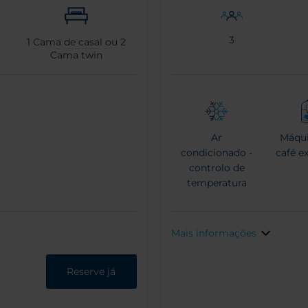
3
1
Cama de casal ou
2
Cama twin
Ar
Máqui
condicionado -
café e
controlo de
temperatura
Mais informações
Reserve já