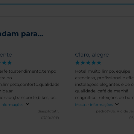
dam para...
lente
Claro, alegre
erfeito,atendimento,tempo
Hotel muito limpo, equipe
era do
atenciosa, profissional e efic
n,limpeza,conforto.qualidade
instalações elegantes e de 
ida,ar
qualidade, café da manhã
ionado,transporte,bikes,localidades,loja
magnífico, refeições de bo
enir,fiquei bastante
paladar e servidas sem dem
 informações
Mostrar informações
ssionado,com
enfim, um hotel nota 10. O 
diaspilotatr.
pedrot786.
Rio de Ja
ecomendo para todos que
aspecto não tão positivo qu
07/10/2019
03
em visitar a holanda,espero
merece menção é sua locali
voltar e ficar com voçes
Situa-se em uma área um t