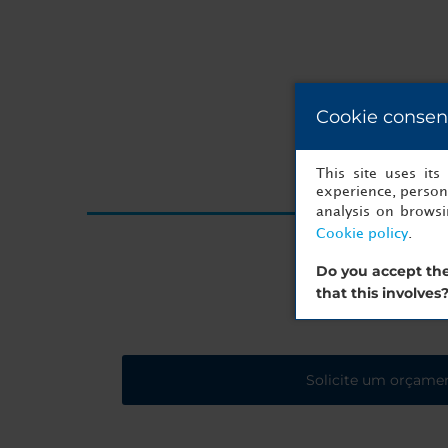
Cookie consen
This site uses it
experience, persona
analysis on brows
Cookie policy
.
O seu próx
Do you accept the
that this involves
Solicite um orçame