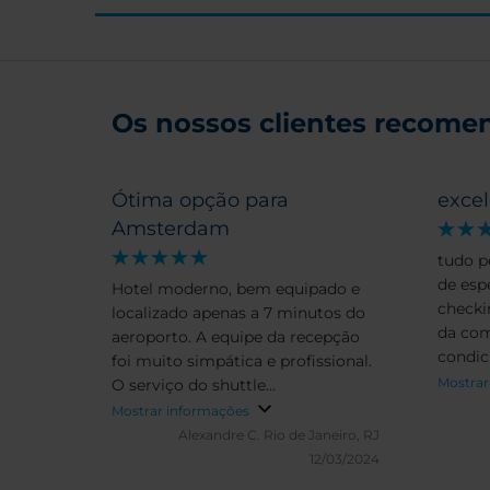
Os nossos clientes recomen
Ótima opção para
exce
Amsterdam
tudo p
de esp
Hotel moderno, bem equipado e
checki
localizado apenas a 7 minutos do
da com
aeroporto. A equipe da recepção
condic
foi muito simpática e profissional.
de suv
Mostrar
O serviço do shuttle
impre
(aeroporto/hotel) funciona
Mostrar informações
tudo,r
pontualmente, com partidas a
Alexandre C.
Rio de Janeiro, RJ
quiser
cada 30 minutos, em cada
12/03/2024
poder 
origem). O café da manhã é bom e