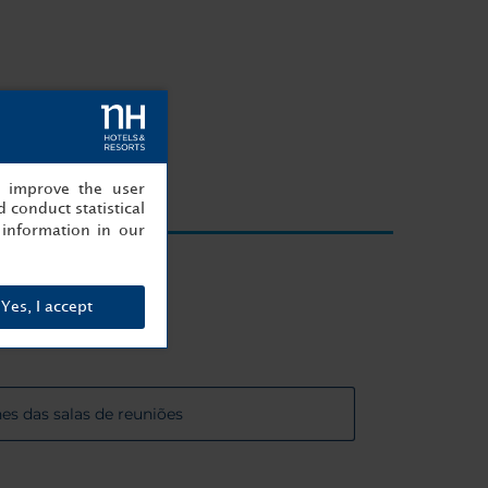
, improve the user
 conduct statistical
information in our
e distância
Yes, I accept
es das salas de reuniões