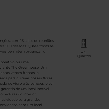
enções, com 16 salas de reuniões
ara 500 pessoas. Quase todas as
táveis permitem organizar o
419
Quartos
rporativo ou uma
aurante The Greenhouse. Um
lantas verdes frescas, o
da para cultivar nossas flores
do de vidro e às paredes, o sol
 garantia de um local incrível
olhedoras do interior.
lusividade para grandes
convidados com um local