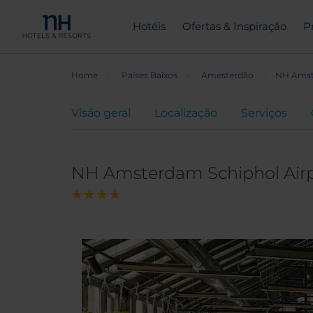
Hotéis
Ofertas & Inspiração
P
Home
Países Baixos
Amesterdão
NH Amst
Visão geral
Localização
Serviços
NH Amsterdam Schiphol Air