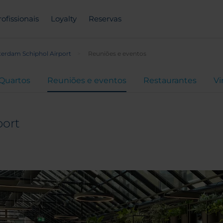
rofissionais
Loyalty
Reservas
erdam Schiphol Airport
Reuniões e eventos
Quartos
Reuniões e eventos
Restaurantes
Vi
port