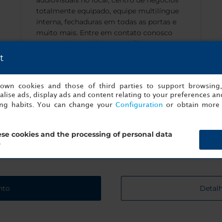
audiovisuais no local, centro de negócios
totalmente equipado, equipe multilíngue
interna, fechaduras em todas as portas e
muito mais. Entre em contato conosco
caso tenha requisitos específicos para seu
evento em Amsterdão.
t
s own cookies and those of third parties to support browsing
lise ads, display ads and content relating to your preferences and
ing habits. You can change your
Configuration
or obtain more 
imo evento de sucesso está a apenas um clique d
se cookies and the processing of personal data
?
Comece a planear agora!
nto
Detalh