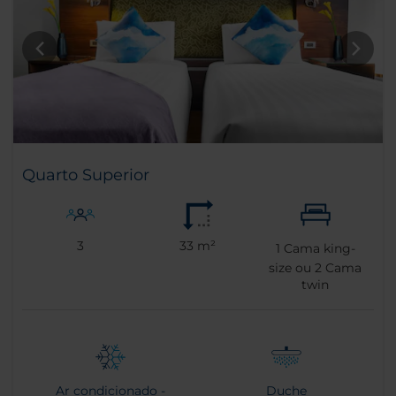
Quarto Superior
3
33 m²
1
Cama king-
size ou
2
Cama
twin
Ar condicionado -
Duche