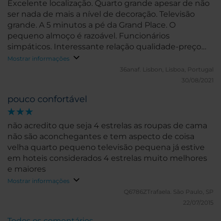
Excelente localização. Quarto grande apesar de não
ser nada de mais a nível de decoração. Televisão
grande. A 5 minutos a pé da Grand Place. O
pequeno almoço é razoável. Funcionários
simpáticos. Interessante relação qualidade-preço
(bom para explorar o centro de bruxelas a pé).
Mostrar informações
36anaf.
Lisbon, Lisboa, Portugal
30/08/2021
pouco confortável
não acredito que seja 4 estrelas as roupas de cama
não são aconchegantes e tem aspecto de coisa
velha quarto pequeno televisão pequena já estive
em hoteis considerados 4 estrelas muito melhores
e maiores
Mostrar informações
Q6786ZTrafaela.
São Paulo, SP
22/07/2015
Todos os comentários