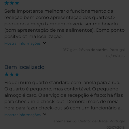
Seria importante melhorar o funcionamento da
receção bem como apresentação dos quartos.O
pequeno almoço tambem deveria ser melhorado
(com apresentação de mais alimentos). Como ponto
positvo otima localização.
Mostrar informações
187ligiat.
Póvoa de Varzim, Portugal
02/09/2015
Bem localizado
Fiquei num quarto standard com janela para a rua.
O quarto é pequeno, mas confortável. O pequeno
almoço é caro. O serviço de recepção é fraco: há filas
para check-in e check-out. Demorei mais de meia-
hora para fazer check-out só com um funcionário a
atender.
Mostrar informações
anamariar163.
Distrito de Braga, Portugal
02/07/2015