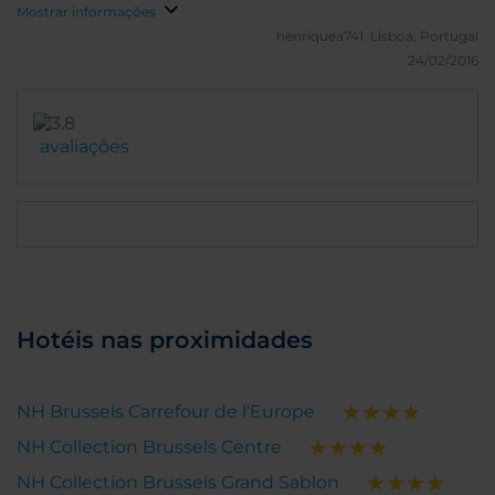
2014, pernoitado no Grand-Place Arenberg em
Mostrar informações
média, duas vezes por mês. Muito obrigado,
henriquea741.
Lisboa, Portugal
24/02/2016
avaliações
Hotéis nas proximidades
NH Brussels Carrefour de l'Europe
NH Collection Brussels Centre
NH Collection Brussels Grand Sablon