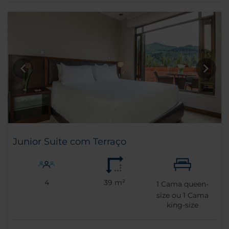
Junior Suite com Terraço
4
39 m²
1
Cama queen-
size ou
1
Cama
king-size