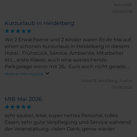
RazvanS8.
06/06/2026
Kurzurlaub in Heidelberg
Wir 2 Erwachsene und 2 Kinder waren Ende Mai auf
einen schonen Kurzurlaub in Heidelberg in diesem
Hotel... Frühstück, Service, Ambiente, Mitarbeiter
etc... erste Klasse, auch eine ausreichende
Parkgarage wenn mit 26,- Euro auch nicht gerade
billig... Wehrmutstropfen !! Man sollte mehr
Mostrar informações
Innenansichten und Grundrisse auf den Websiten
tobas76.
Vorarlberg, Áustria
hinterlegen, da uns bei der Buchung des
05/06/2026
Familienzimmers nicht bewusst war das alles eine
MIB Mai 2026
zwar ausreichend grosser, aber doch ohne Nische
etc. oder Abtrennung zusammenhöngender Raum
war und mit 2 angehenden Teenagern wäre es im
sehr sauber, leise, super nettes Personal, tolles
Nachhinein wohl so gewesen das wir etwas anders
Essen, sehr gute Verpflegung und Service während
gebucht hätten... Waren schon überrascht das nur
der Veranstaltung. vielen Dank, gerne wieder
eine Bestellcouch vorhanden war... kommt in den