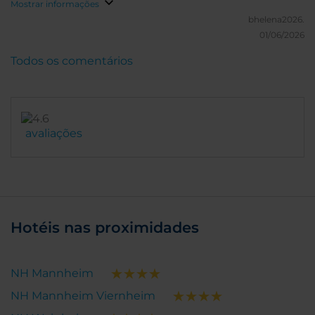
Mostrar informações
Bildern und der Auskunft über das Zimmer nicht so
bhelena2026.
rüber, da auch noch andere Familien da waren, die
01/06/2026
ähnlich dachten, wäre hier ein Hinweis sicher gut..
Sonst am Ende mehr als zufrieden...
Todos os comentários
avaliações
Hotéis nas proximidades
NH Mannheim
NH Mannheim Viernheim