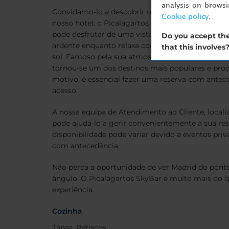
analysis on brows
Convidamo-lo a descobrir um dos recantos mais e
Cookie policy
.
nosso hotel: o Picalagartos SkyBar localizado no 
pode desfrutar de uma vista única e privilegiada 
Do you accept the
ardente enquanto relaxa com um cocktail exclus
that this involves
sol. Famoso pela sua atmosfera prestigiada e loca
tornou-se um dos destinos mais populares e proc
motivo, é essencial fazer uma reserva com antece
acesso.
A nossa equipa de Atendimento ao Cliente, localiz
pode ajudá-lo a gerir convenientemente a sua re
disponibilidade pode variar devido a eventos pri
com antecedência.
Não perca a oportunidade de ver Madrid do pont
ângulo. O Picalagartos SkyBar é muito mais do 
experiência.
Cozinha
Tapas, Petiscos