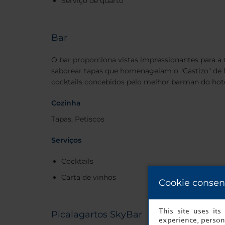
Serviço de quarto
Bar
O bar proporciona vistas impressionantes para a
saborear tapas que homenageiam o "Castizo" de
cocktails concebidos pelo melhor barman do hote
Cozinha
Tapas, Petiscos
Serviços
Cocktails
Carta de vinhos
Cookie consen
This site uses it
Picalagartos SkyBar
experience, persona