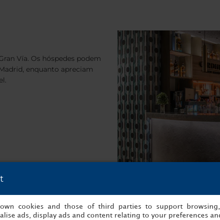
 Gran Vía. Os hóspedes podem
 Madrid, enquanto apreciam
l.
t
s own cookies and those of third parties to support browsing
lise ads, display ads and content relating to your preferences and