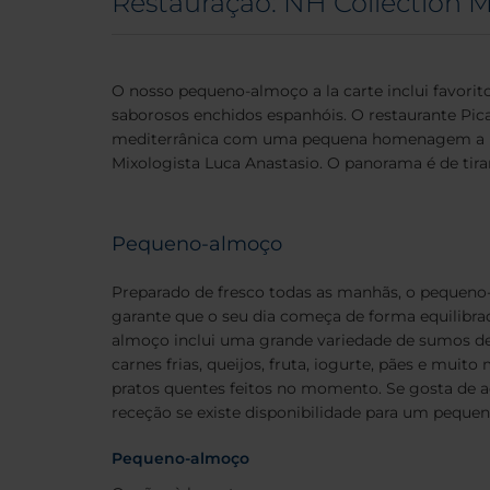
Restauração: NH Collection M
O nosso pequeno-almoço a la carte inclui favorito
saborosos enchidos espanhóis. O restaurante Pic
mediterrânica com uma pequena homenagem a Madri
Mixologista Luca Anastasio. O panorama é de tira
Pequeno-almoço
Preparado de fresco todas as manhãs, o pequeno-
garante que o seu dia começa de forma equilibra
almoço inclui uma grande variedade de sumos de f
carnes frias, queijos, fruta, iogurte, pães e muit
pratos quentes feitos no momento. Se gosta de a
receção se existe disponibilidade para um peque
Pequeno-almoço