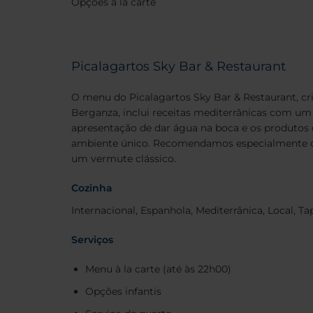
Opções à la carte
Pesquisar
Picalagartos Sky Bar & Restaurant
Destino
O menu do Picalagartos Sky Bar & Restaurant, cr
Berganza, inclui receitas mediterrânicas com um 
Check-in
Check-
apresentação de dar água na boca e os produtos
ambiente único. Recomendamos especialmente o
Ocupação
um vermute clássico.
Cozinha
Internacional, Espanhola, Mediterrânica, Local, Ta
Código Promocional
Serviços
Menu à la carte (até às 22h00)
Opções infantis