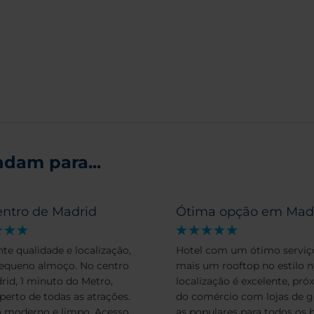
dam para...
entro de Madrid
Ótima opção em Mad
nte qualidade e localização,
Hotel com um ótimo serviç
equeno almoço. No centro
mais um rooftop no estilo n
rid, 1 minuto do Metro,
localização é excelente, pró
perto de todas as atrações.
do comércio com lojas de gr
 moderno e limpo. Acesso
as populares para todos os b