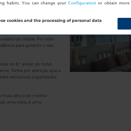
ing habits. You can change your
Configuration
or obtain more 
xclusivos e elegantes do
último andar do hotel. De lá,
da icónica Gran Vía e do céu
se cookies and the processing of personal data
ivo ou uma bebida ao pôr do
?
lização privilegiada, o rooftop
urados da cidade. Por este
dência para garantir o seu
ada no 8.º andar do hotel,
serva. Tenha em atenção que a
vados exclusivos organizados
o mais alto e do melhor
que uma vista, é uma