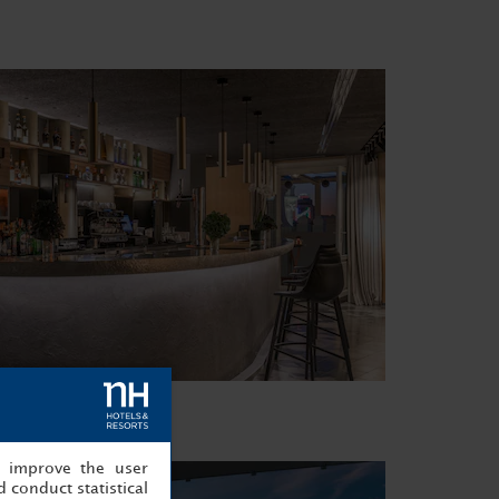
, improve the user
 conduct statistical