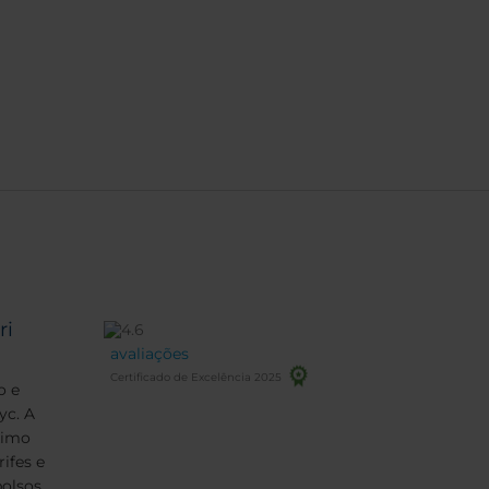
ri
avaliações
Certificado de Excelência 2025
o e
yc. A
ximo
ifes e
olsos.