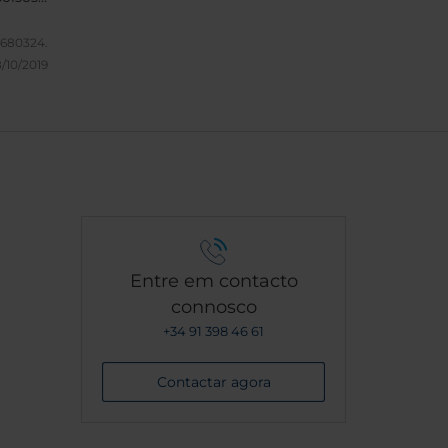
os,
 da
680324.
es.
/10/2019
tudo a
Entre em contacto
connosco
+34 91 398 46 61
Contactar agora