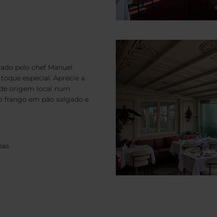
iado pelo chef Manuel
toque especial. Aprecie a
out
 de origem local num
 frango em pão salgado e
pas
Pesquisar