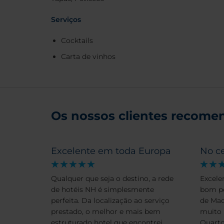
Serviços
Cocktails
Carta de vinhos
Os nossos clientes recomen
Excelente em toda Europa
No c
Qualquer que seja o destino, a rede
Excele
de hotéis NH é simplesmente
bom p
perfeita. Da localização ao serviço
de Mad
prestado, o melhor e mais bem
muito 
estruturado hotel que encontrei.
Quarto