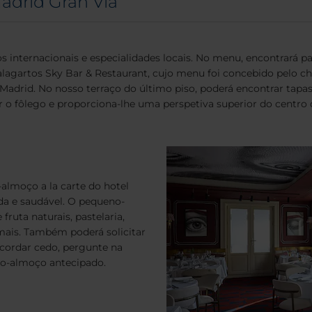
adrid Gran Vía
s internacionais e especialidades locais. No menu, encontrará pas
alagartos Sky Bar & Restaurant, cujo menu foi concebido pelo 
d. No nosso terraço do último piso, poderá encontrar tapas e
r o fôlego e proporciona-lhe uma perspetiva superior do centro 
almoço a la carte do hotel
da e saudável. O pequeno-
ruta naturais, pastelaria,
o mais. Também poderá solicitar
cordar cedo, pergunte na
no-almoço antecipado.