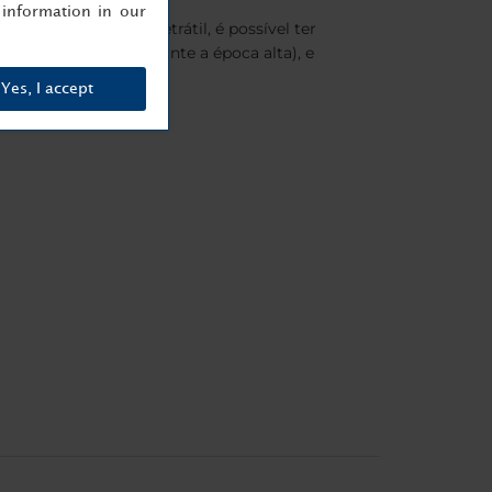
information in our
a um teto de vidro retrátil, é possível ter
r com bar (aberto durante a época alta), e
Yes, I accept