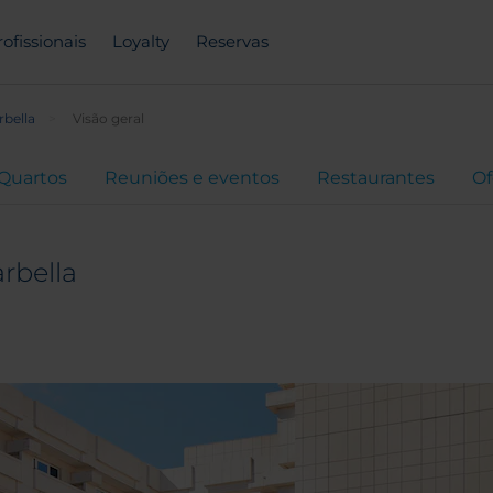
rofissionais
Loyalty
Reservas
rbella
Visão geral
Quartos
Reuniões e eventos
Restaurantes
Of
rbella