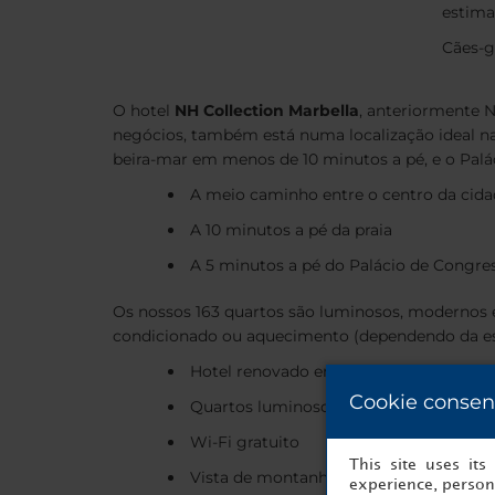
estima
Cães-g
O hotel
NH Collection Marbella
, anteriormente N
negócios, também está numa localização ideal na 
beira-mar em menos de 10 minutos a pé, e o Palác
A meio caminho entre o centro da cid
A 10 minutos a pé da praia
A 5 minutos a pé do Palácio de Congre
Os nossos 163 quartos são luminosos, modernos e 
condicionado ou aquecimento (dependendo da est
Hotel renovado em 2025
Cookie consen
Quartos luminosos, modernos e com ar
Wi-Fi gratuito
This site uses it
Vista de montanha ou do mar a partir 
experience, persona