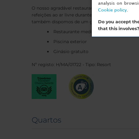
analysis on brows
O nosso agradável restaurante serve pratos mediter
Cookie policy
.
refeições ao ar livre durante todo o ano, sempre 
Do you accept the
também dispomos de um ginásio gratuito.
that this involves
Restaurante mediterrânico com terraço
Piscina exterior
Ginásio gratuito
Nº registo: H/MA/01722 - Tipo: Resort
Quartos