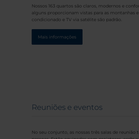
Nossos 163 quartos são claros, modernos e confor
alguns proporcionam vistas para as montanhas e 
condicionado e TV via satélite são padrão.
Mais informações
Reuniões e eventos
No seu conjunto, as nossas três salas de reunião
pessoas. Estão equipadas com projetores, ecrãs e