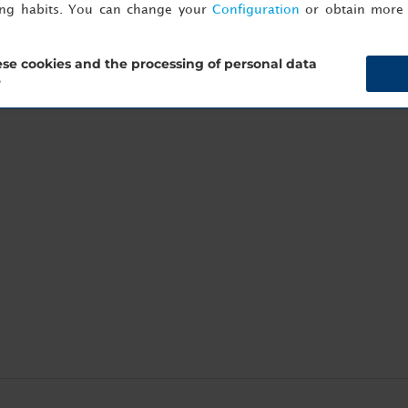
ing habits. You can change your
Configuration
or obtain more 
rânicos clássicos, para além de favoritos internacionais. Graças 
que o clima permitir. Nos jardins, encontrará uma piscina exterio
se cookies and the processing of personal data
?
, aberto todo o ano