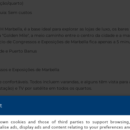
ção/quarto)
uia: Sem custos
H Marbella,
é a base ideal para explorar as lojas de luxo, os bare
"Golden Mile", a meio caminho entre o centro da cidade e a mar
io de Congressos e Exposições de Marbella fica apenas a 5 minu
ade e Puerto Banus
ssos e Exposições de Marbella
confortáveis. Todos incluem varandas, e alguns têm vista para 
ação) e TV por satélite em todos os quartos.
t
 condicionado.
s own cookies and those of third parties to support browsing
de alguns quartos
lise ads, display ads and content relating to your preferences and