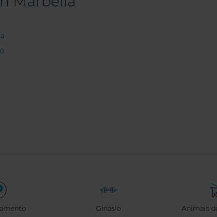
on Marbella
ha
00
namento
Ginásio
Animais d