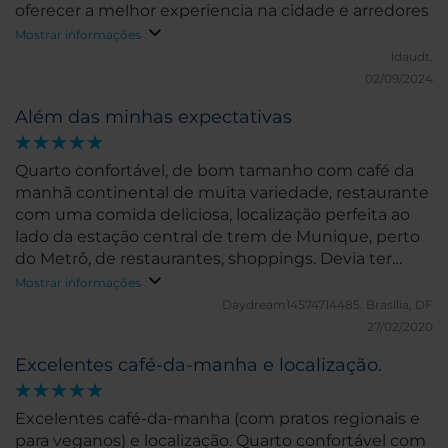
oferecer a melhor experiencia na cidade e arredores
Mostrar informações
ldaudt.
02/09/2024
Além das minhas expectativas
Quarto confortável, de bom tamanho com café da
manhã continental de muita variedade, restaurante
com uma comida deliciosa, localização perfeita ao
lado da estação central de trem de Munique, perto
do Metrô, de restaurantes, shoppings. Devia ter
ficado mais tempo.
Mostrar informações
Daydream14574714485.
Brasília, DF
27/02/2020
Excelentes café-da-manha e localização.
Excelentes café-da-manha (com pratos regionais e
para veganos) e localização. Quarto confortável com