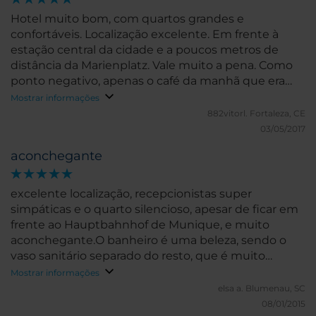
Hotel muito bom, com quartos grandes e
confortáveis. Localização excelente. Em frente à
estação central da cidade e a poucos metros de
distância da Marienplatz. Vale muito a pena. Como
ponto negativo, apenas o café da manhã que era
muito caro (22 euros por pessoa). Mas tomamos café
Mostrar informações
na estação em frente. Tem muitas opções com bons
882vitorl.
Fortaleza, CE
preços.
03/05/2017
aconchegante
excelente localização, recepcionistas super
simpáticas e o quarto silencioso, apesar de ficar em
frente ao Hauptbahnhof de Munique, e muito
aconchegante.O banheiro é uma beleza, sendo o
vaso sanitário separado do resto, que é muito
adequando quando se viaja em família,
Mostrar informações
elsa a.
Blumenau, SC
08/01/2015