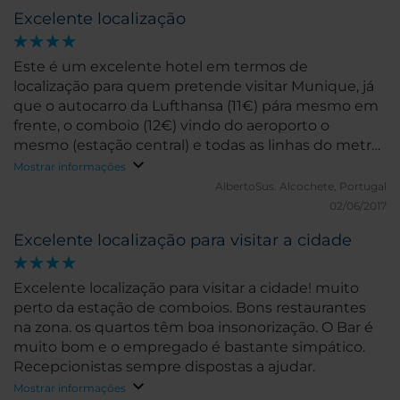
Excelente localização
Este é um excelente hotel em termos de
localização para quem pretende visitar Munique, já
que o autocarro da Lufthansa (11€) pára mesmo em
frente, o comboio (12€) vindo do aeroporto o
mesmo (estação central) e todas as linhas do metro
tem acesso directo à saída do hotel.
Mostrar informações
AlbertoSus.
Alcochete, Portugal
02/06/2017
Excelente localização para visitar a cidade
Excelente localização para visitar a cidade! muito
perto da estação de comboios. Bons restaurantes
na zona. os quartos têm boa insonorização. O Bar é
muito bom e o empregado é bastante simpático.
Recepcionistas sempre dispostas a ajudar.
Mostrar informações