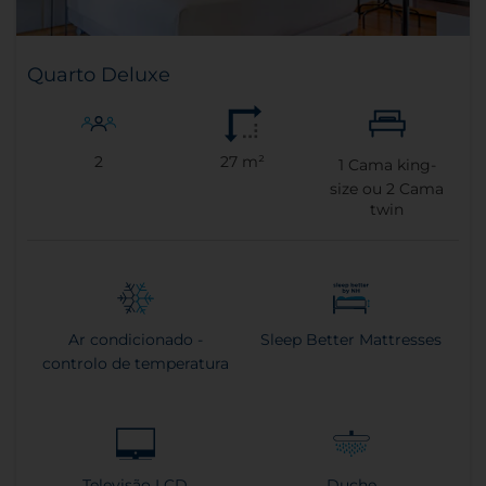
Quarto Deluxe
2
27 m²
1
Cama king-
size ou
2
Cama
twin
Ar condicionado -
Sleep Better Mattresses
controlo de temperatura
Televisão LCD
Duche