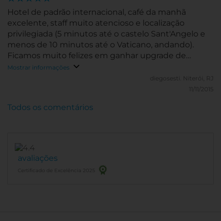
Hotel de padrão internacional, café da manhã
excelente, staff muito atencioso e localização
privilegiada (5 minutos até o castelo Sant'Angelo e
menos de 10 minutos até o Vaticano, andando).
Ficamos muito felizes em ganhar upgrade de
quarto sem custo adicional.
Mostrar informações
diegosesti.
Niterói, RJ
11/11/2015
Todos os comentários
avaliações
Certificado de Excelência 2025