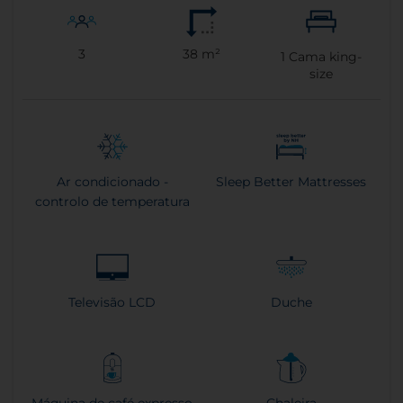
3
38 m²
1
Cama king-
size
Ar condicionado -
Sleep Better Mattresses
controlo de temperatura
Televisão LCD
Duche
Máquina de café expresso
Chaleira