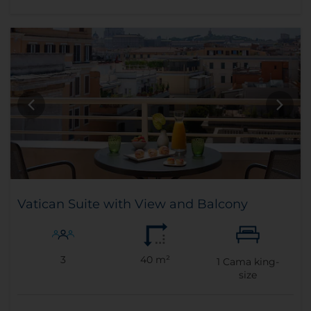
Vatican Suite with View and Balcony
3
40 m²
1
Cama king-
size