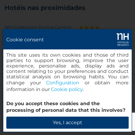
Hotéis nas proximidades
NH Collection Roma Centro
NH Collection Roma Fori Imperiali
Cookie consent
NH Collection Roma Palazzo
Cinquecento
This site uses its own cookies and those of third
parties to support browsing, improve the user
NH Roma Villa Carpegna
experience, personalise ads, display ads and
content relating to your preferences and conduct
nhow Roma Vittorio Veneto
statistical analysis on browsing habits. You can
change your
Configuration
or obtain more
Ver todos os hotéis em Roma
information in our
Cookie policy
.
NH Collection Roma Giustiniano
Do you accept these cookies and the
processing of personal data that this involves?
Verificar disponibilidade
Yes, I accept
Entre em contacto connosco
+34 91 398 46 61