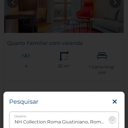
Quarto Familiar com varanda
4
33 m²
1
Cama king-
size
Pesquisar
Ar condicionado -
Sleep Better Mattresses
controlo de temperatura
Destino