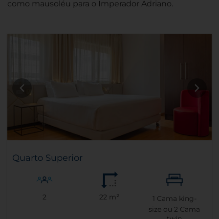
como mausoléu para o Imperador Adriano.
Quarto Superior
2
22 m²
1
Cama king-
size ou
2
Cama
twin