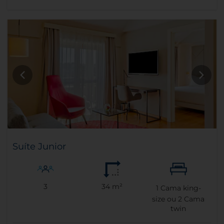
Suíte Junior
3
34 m²
1
Cama king-
size ou
2
Cama
twin