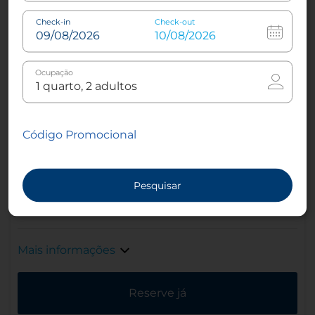
Check-in
Check-out
Televisão LCD
Duche
Ocupação
Terraço
Máquina de café expresso
Código Promocional
Pesquisar
Chaleira
Roupão
Mais informações
Reserve já