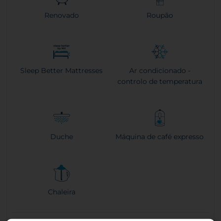
Renovado
Roupão
Sleep Better Mattresses
Ar condicionado -
controlo de temperatura
Duche
Máquina de café expresso
Chaleira