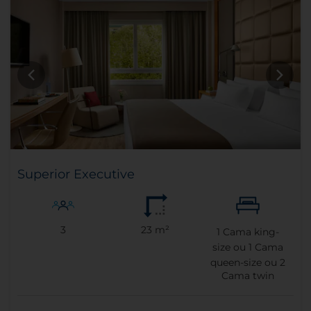
Superior Executive
3
23 m²
1
Cama king-
size ou
1
Cama
queen-size ou
2
Cama twin