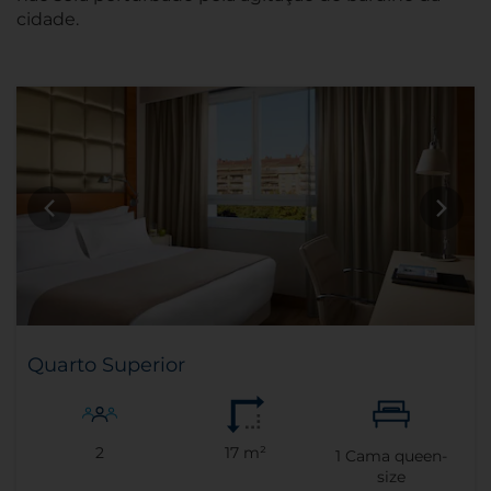
cidade.
Quarto Superior
2
17 m²
1
Cama queen-
size