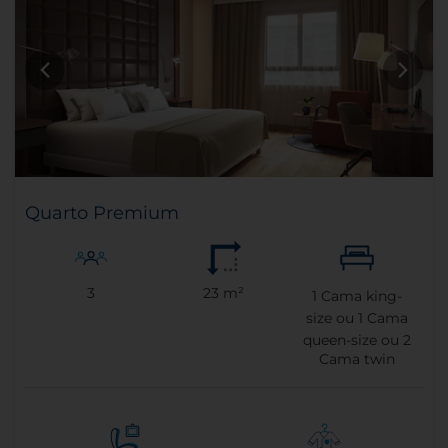
Quarto Premium
3
23 m²
1
Cama king-
size ou
1
Cama
queen-size ou
2
Cama twin