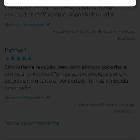
recebido por todo o staff. Quarto muito limpo e
confortável. Pequeno almoço com bastante
variedade e staff sempre disponível a ajudar
Mostrar informações
mguerreiro10.
Santiago do Cacém, Portugal
11/02/2025
Incrível!
Simpatia na receção, pequeno almoço soberbo e
um quarto incrível! Fomos surpreendidos por um
upgrade no quarto e, por sorteio, foi-nos atribuída
uma suite!
Mostrar informações
davidmlopes92.
Évora, Portugal
09/08/2024
Todos os comentários