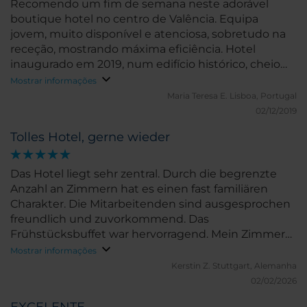
Recomendo um fim de semana neste adorável
boutique hotel no centro de Valência. Equipa
jovem, muito disponível e atenciosa, sobretudo na
receção, mostrando máxima eficiência. Hotel
inaugurado em 2019, num edifício histórico, cheio
de charme, muito bem localizado. A decorarão é
Mostrar informações
inspirada nas casas senhoriais inglesas, com tecidos
Maria Teresa E.
Lisboa, Portugal
nobres, muito confortável, chic, como um boutique
02/12/2019
hotel atual deve ser.
Tolles Hotel, gerne wieder
Das Hotel liegt sehr zentral. Durch die begrenzte
Anzahl an Zimmern hat es einen fast familiären
Charakter. Die Mitarbeitenden sind ausgesprochen
freundlich und zuvorkommend. Das
Frühstücksbuffet war hervorragend. Mein Zimmer
war sehr gemütlich eingerichtet und das gesamte
Mostrar informações
Hotel ist sehr sauber.
Kerstin Z.
Stuttgart, Alemanha
02/02/2026
EXCELENTE