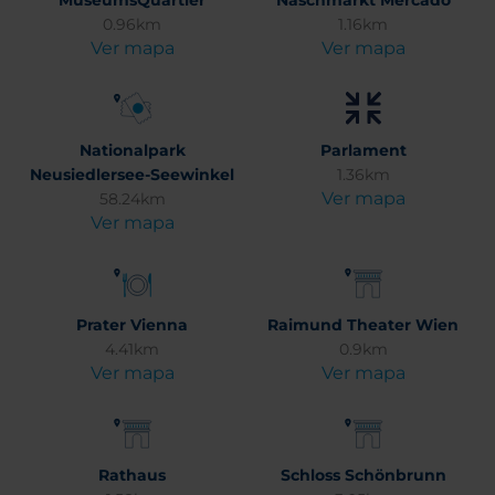
MuseumsQuartier
Naschmarkt Mercado
0.96km
1.16km
Ver mapa
Ver mapa
Nationalpark
Parlament
Neusiedlersee-Seewinkel
1.36km
Ver mapa
58.24km
Ver mapa
Prater Vienna
Raimund Theater Wien
4.41km
0.9km
Ver mapa
Ver mapa
Rathaus
Schloss Schönbrunn