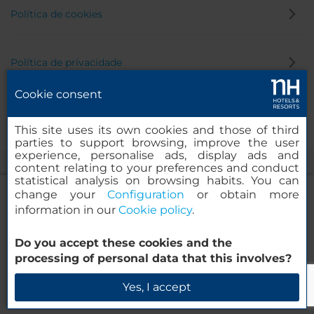
Política de cookies
Política de privacidade
Cookie consent
Canal de denúncia
This site uses its own cookies and those of third
parties to support browsing, improve the user
experience, personalise ads, display ads and
content relating to your preferences and conduct
statistical analysis on browsing habits. You can
change your
Configuration
or obtain more
information in our
Cookie policy
.
NH Collection Wien Zentrum
Do you accept these cookies and the
© 2000-2026 MINOR HOTELS EUROPE & AMERICAS Santa Engracia
processing of personal data that this involves?
120. 28003 Madrid, Espanha
Verificar disponibilidade
Yes, I accept