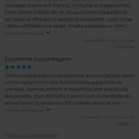
acessos( metro em frente), compras e restaurantes,
bem como o facto de se situar numa rua pedonal
ser mais acolhedor.O quarto é excelente , com uma
cama confortável e larga , muito espaçoso e com
um sofá-cama.
Mostrar informações
ASantos66.
Porto, Portugal
03/08/2018
Excelente hospedagem
Ótima hospedagem, excelentes acomodações, bem
como tratamento dos funcionários para com os
clientes. Apenas reitero a cobertura dos blackouts
das janelas, que dificulta o sono com a claridade do
amanhecer quando da dificuldade pessoal em
dormir.
Mostrar informações
VivianeK80.
Porto Alegre, RS
15/06/2017
Todos os comentários