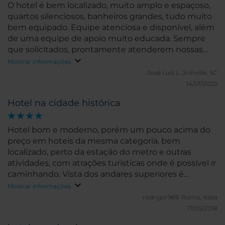
O hotel é bem localizado, muito amplo e espaçoso,
quartos silenciosos, banheiros grandes, tudo muito
bem equipado. Equipe atenciosa e disponível, além
de uma equipe de apoio muito educada. Sempre
que solicitados, prontamente atenderem nossas
necessidades e auxiliaram com informações
Mostrar informações
turísticas e outras necessidades.
José Luiz L.
Joinville, SC
14/01/2020
Hotel na cidade histórica
Hotel bom e moderno, porém um pouco acima do
preço em hoteis da mesma categoria. bem
localizado, perto da estação do metro e outras
atividades, com atrações turísticas onde é possível ir
caminhando. Vista dos andares superiores é
excelente.
Mostrar informações
rodrigor969.
Roma, Itália
17/05/2018