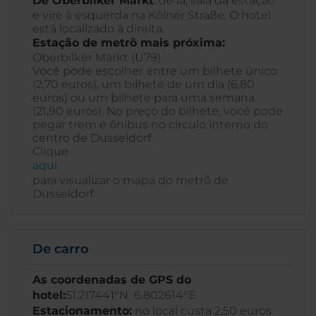
De Oberbilker Markt
: de lá, saia da estação
e vire à esquerda na Kölner Straße. O hotel
está localizado à direita.
Estação de metrô mais próxima:
Oberbilker Markt (U79)
Você pode escolher entre um bilhete único
(2,70 euros), um bilhete de um dia (6,80
euros) ou um bilhete para uma semana
(21,90 euros). No preço do bilhete, você pode
pegar trem e ônibus no círculo interno do
centro de Dusseldorf.
Clique
aqui
para visualizar o mapa do metrô de
Düsseldorf.
De carro
As coordenadas de GPS do
hotel:
51.217441°N 6.802614°E
Estacionamento:
no local custa 2,50 euros