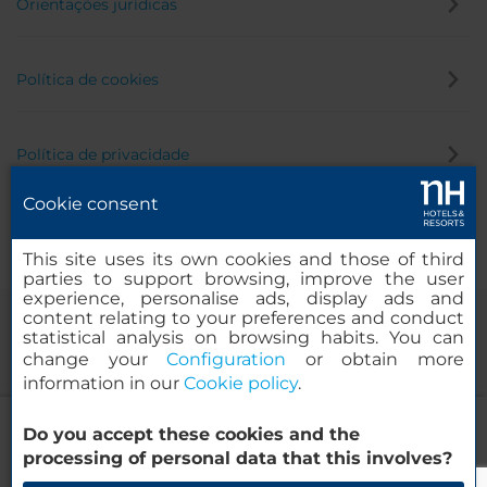
Orientações jurídicas
Política de cookies
Política de privacidade
Cookie consent
Canal de denúncia
This site uses its own cookies and those of third
parties to support browsing, improve the user
experience, personalise ads, display ads and
content relating to your preferences and conduct
statistical analysis on browsing habits. You can
change your
Configuration
or obtain more
information in our
Cookie policy
.
NH Düsseldorf City
Do you accept these cookies and the
© 2000-2026 MINOR HOTELS EUROPE & AMERICAS Santa Engracia
processing of personal data that this involves?
120. 28003 Madrid, Espanha