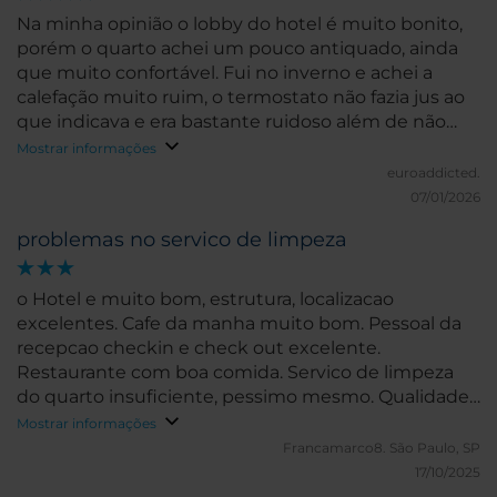
Na minha opinião o lobby do hotel é muito bonito,
porém o quarto achei um pouco antiquado, ainda
que muito confortável. Fui no inverno e achei a
calefação muito ruim, o termostato não fazia jus ao
que indicava e era bastante ruidoso além de não
esquentar muito. O sabor da água na torneira é
Mostrar informações
MUITO bom, um ponto super positivo. Não cheguei
euroaddicted.
a tomar o café da manhã, porque achei o valor
07/01/2026
bastante elevado. A zona não é a mais tranquila da
problemas no servico de limpeza
cidade, mas é perto da estação central e fácil de
caminhar para o centro ou pegar um metrô.
Deixaram fazer o check in antes do horário, porque o
o Hotel e muito bom, estrutura, localizacao
quarto já estava disponível e o check out foi super
excelentes. Cafe da manha muito bom. Pessoal da
rápido.
recepcao checkin e check out excelente.
Restaurante com boa comida. Servico de limpeza
do quarto insuficiente, pessimo mesmo. Qualidade
das roupas de cama muito baixa, com desgaste
Mostrar informações
visivel, como por exemplo lencol furado.
Francamarco8.
São Paulo, SP
17/10/2025