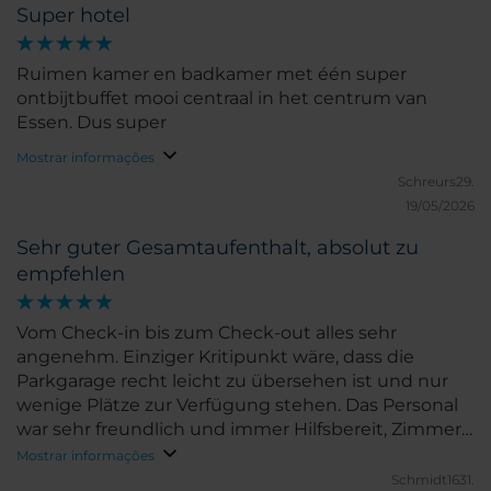
Super hotel
Ruimen kamer en badkamer met één super
ontbijtbuffet mooi centraal in het centrum van
Essen. Dus super
Mostrar informações
Schreurs29.
19/05/2026
Sehr guter Gesamtaufenthalt, absolut zu
empfehlen
Vom Check-in bis zum Check-out alles sehr
angenehm. Einziger Kritipunkt wäre, dass die
Parkgarage recht leicht zu übersehen ist und nur
wenige Plätze zur Verfügung stehen. Das Personal
war sehr freundlich und immer Hilfsbereit, Zimmer
topp, sauber, gut ausgestattet mit allem was man
Mostrar informações
nach einem langen Tag auf den Beinen braucht.
Schmidt1631.