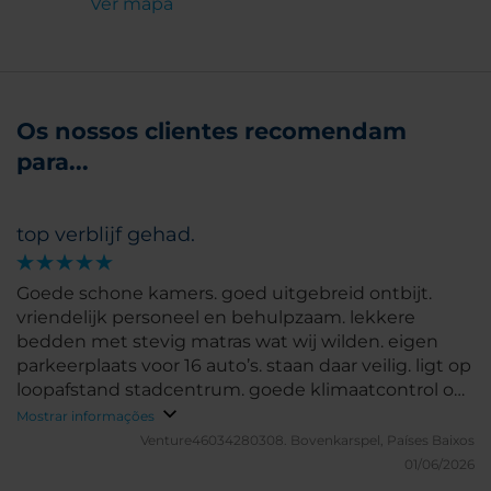
Ver mapa
Os nossos clientes recomendam
para...
top verblijf gehad.
Goede schone kamers. goed uitgebreid ontbijt.
vriendelijk personeel en behulpzaam. lekkere
bedden met stevig matras wat wij wilden. eigen
parkeerplaats voor 16 auto’s. staan daar veilig. ligt op
loopafstand stadcentrum. goede klimaatcontrol op
slaapkamer.
Mostrar informações
Venture46034280308.
Bovenkarspel, Países Baixos
01/06/2026