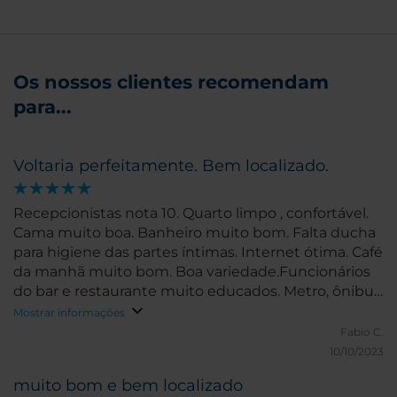
Os nossos clientes recomendam
para...
Voltaria perfeitamente. Bem localizado.
Recepcionistas nota 10. Quarto limpo , confortável.
Cama muito boa. Banheiro muito bom. Falta ducha
para higiene das partes íntimas. Internet ótima. Café
da manhã muito bom. Boa variedade.Funcionários
do bar e restaurante muito educados. Metro, ônibus
, táxi com local bem próximo ao hotel.
Mostrar informações
Fabio C.
10/10/2023
muito bom e bem localizado