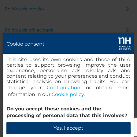
Política de cookies
Política de privacidade
Cookie consent
Canal de denúncia
This site uses its own cookies and those of third
parties to support browsing, improve the user
experience, personalise ads, display ads and
content relating to your preferences and conduct
statistical analysis on browsing habits. You can
change your
Configuration
or obtain more
information in our
Cookie policy
.
NH Johannesburg Sandton
Do you accept these cookies and the
© 2000-2026 MINOR HOTELS EUROPE & AMERICAS Santa Engracia
processing of personal data that this involves?
120. 28003 Madrid, Espanha
Verificar disponibilidade
Yes, I accept