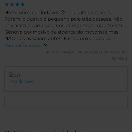
Hotel bom, confortável. Ótimo café da manhã.
Porém, o quarto é pequeno para três pessoas. Não
enviaram o carro para nos buscar no aeroporto em
Gênova por motivo de doença do motorista mas
NÃO nos avisaram antes! Faltou um pouco de
respeito ao hóspede estrangeiro.
Mostrar informações
angelaO3044OE.
Sao Jose Dos Campos, Brazil
19/11/2015
avaliações