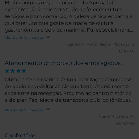
Minha primeira experiência em La Spezia foi
excelente. A cidade tem tudo a oferecer cultura,
serviços e bom comércio. A beleza cênica encanta a
qualquer um que goste de mar e de cultura
gastronômica e de vida marinha. Fui especialmente
para conhecer e poder vender aqui no sul do Brasil ,
Mostrar informações
já que sou agente de viagens em mini férias.
Lenora H.
Porto Alegre , RS , BrasilO
16/11/2016
Atendimento primoroso dos empregados.
Ótimo café da manhã. Ótima localização como base
de apoio para visitar as Cinque terre. Atendimento
excelente na recepção. Próximo ao centro histórico
e do pier. Facilidade de transporte público (ônibus).
Mostrar informações
DanteTJ.
Vitória, ES
26/10/2016
Confortável.