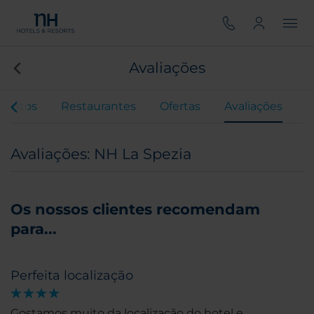
Avaliações
ventos
Restaurantes
Ofertas
Avaliações
Avaliações: NH La Spezia
Os nossos clientes recomendam
para...
Perfeita localização
Gostamos muito da localização do hotel e