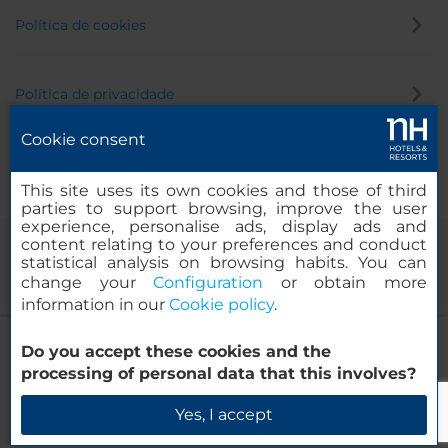
Política de cookies
Política de privacidade
Cookie consent
Canal de denúncia
This site uses its own cookies and those of third
parties to support browsing, improve the user
experience, personalise ads, display ads and
content relating to your preferences and conduct
statistical analysis on browsing habits. You can
change your
Configuration
or obtain more
information in our
Cookie policy
.
NH La Spezia
Do you accept these cookies and the
© 2000-2026 MINOR HOTELS EUROPE & AMERICAS Santa Engracia
processing of personal data that this involves?
120. 28003 Madrid, Espanha
Verificar disponibilidade
Yes, I accept