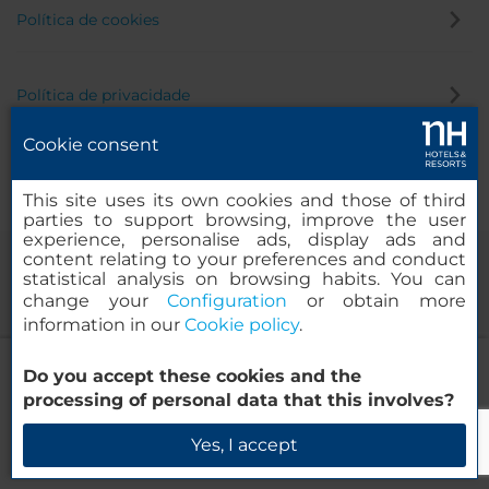
Política de cookies
Política de privacidade
Cookie consent
Canal de denúncia
This site uses its own cookies and those of third
parties to support browsing, improve the user
experience, personalise ads, display ads and
content relating to your preferences and conduct
statistical analysis on browsing habits. You can
change your
Configuration
or obtain more
information in our
Cookie policy
.
NH Lyon Airport
Do you accept these cookies and the
© 2000-2026 MINOR HOTELS EUROPE & AMERICAS Santa Engracia
processing of personal data that this involves?
120. 28003 Madrid, Espanha
Verificar disponibilidade
Yes, I accept