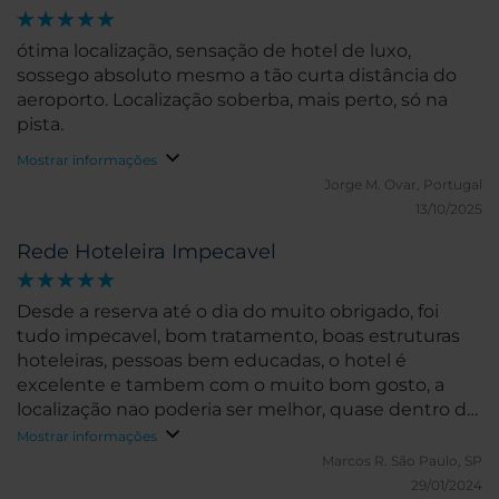
ótima localização, sensação de hotel de luxo,
sossego absoluto mesmo a tão curta distância do
aeroporto. Localização soberba, mais perto, só na
pista.
Mostrar informações
Jorge M.
Ovar, Portugal
13/10/2025
Rede Hoteleira Impecavel
Desde a reserva até o dia do muito obrigado, foi
tudo impecavel, bom tratamento, boas estruturas
hoteleiras, pessoas bem educadas, o hotel é
excelente e tambem com o muito bom gosto, a
localização nao poderia ser melhor, quase dentro do
aeroporto, distante de apenas uma rua para
Mostrar informações
atrevessar..
Marcos R.
São Paulo, SP
29/01/2024