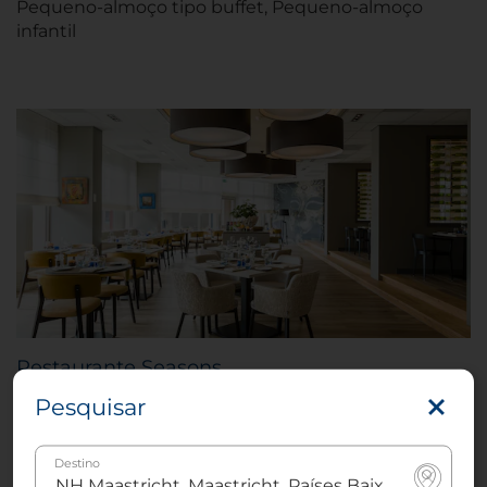
Pequeno-almoço tipo buffet, Pequeno-almoço
infantil
Restaurante Seasons
O Seasons é especializado em cozinha internacional
Pesquisar
com um toque da Borgonha, e só utiliza
ingredientes frescos e locais. Se você pretende parar
Destino
para um rápido aperitivo antes de uma noite na