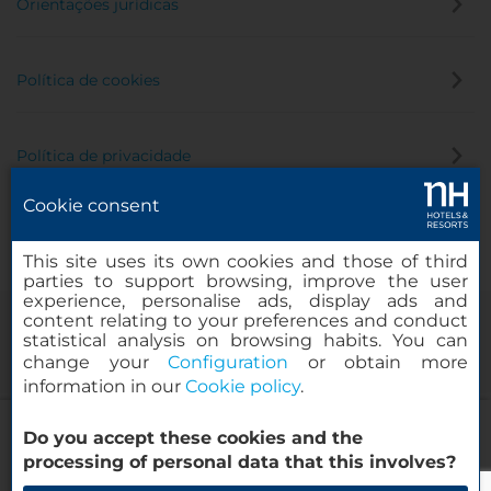
Orientações jurídicas
Política de cookies
Política de privacidade
Cookie consent
Canal de denúncia
This site uses its own cookies and those of third
parties to support browsing, improve the user
experience, personalise ads, display ads and
content relating to your preferences and conduct
statistical analysis on browsing habits. You can
change your
Configuration
or obtain more
information in our
Cookie policy
.
NH Maastricht
Do you accept these cookies and the
© 2000-2026 MINOR HOTELS EUROPE & AMERICAS Santa Engracia
processing of personal data that this involves?
120. 28003 Madrid, Espanha