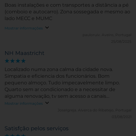
Boas instalações e com transportes a distância a pé
(comboio e autocarro). Zona sossegada e mesmo ao
lado MECC e MUMC
Mostrar informações
pauloruiv.
Aveiro, Portugal
25/08/2025
NH Maastricht
Localizado numa zona calma da cidade nova.
Simpatia e eficiencia dos funcionários. Bom
pequeno almoço. Tudo impecavelmente limpo.
Quarto sem ar condicionado e a necessitar de
alguma renovação, tv sem acesso a canais
portugueses.
Mostrar informações
JoseIgreja.
Alverca do Ribatejo, Portugal
03/08/2021
Satisfção pelos serviços