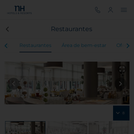
Restaurantes
ntos
Restaurantes
Área de bem-estar
Ofertas
8