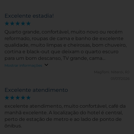
Excelente estadia!
Quarto grande, confortável, muito novo ou recém
reformado, roupas de cama e banho de excelente
qualidade, muito limpas e cheirosas, bom chuveiro,
cortina e black-out que deixam o quarto escuro
para um bom descanso, TV grande, cama
confortável, vários amenities. Equipe muitos
Mostrar informações
atenciosa e educada. Foi uma ótima experiência
MagToni.
Niterói, RJ
Voltarei mais vezes!
01/07/2026
Excelente atendimento
excelente atendimento, muito confortável, café da
manhã excelente. A localização do hotel é central,
perto de estação de metro e ao lado de ponto de
ônibus.