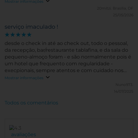
Mostrar informações
20mitzi.
Brasília, DF
25/05/2026
serviço imaculado !
desde o check in até ao check out, todo o pessoal,
da recepção, bar/restaurante tablafina, e da sala do
pequeno-almoço foram - e são normalmente pois é
um hotel que frequento com regularidade -
execpionais, sempre atentos e com cuidado nos
detalhes
Mostrar informações
Nuno973.
14/07/2025
Todos os comentários
avaliações