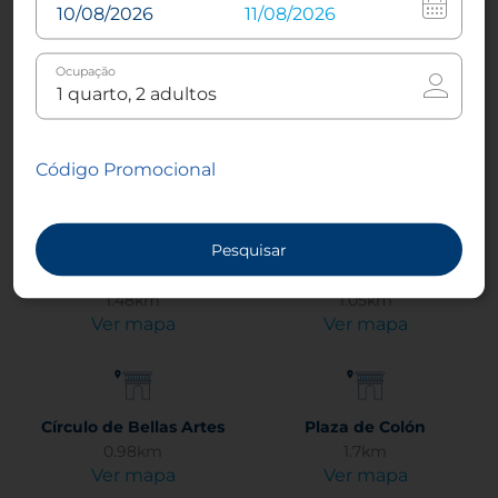
Ver mapa
Ver mapa
Ocupação
Estação de Chamartim
Chamberí
6.97km
3.31km
Código Promocional
Ver mapa
Ver mapa
Pesquisar
Chueca
Cibeles
1.48km
1.05km
Ver mapa
Ver mapa
Círculo de Bellas Artes
Plaza de Colón
0.98km
1.7km
Ver mapa
Ver mapa