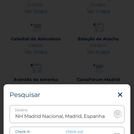
0.19km
13.13km
Ver mapa
Ver mapa
Catedral de Almudena
Estação de Atocha
1.98km
0.63km
Ver mapa
Ver mapa
Avenida de America
CaixaForum Madrid
3.41km
(jardim vertical)
Ver mapa
0.17km
Pesquisar
Ver mapa
Destino
Casa de Campo
Museu Cerralbo
Check-in
Check-out
5.37km
2.41km