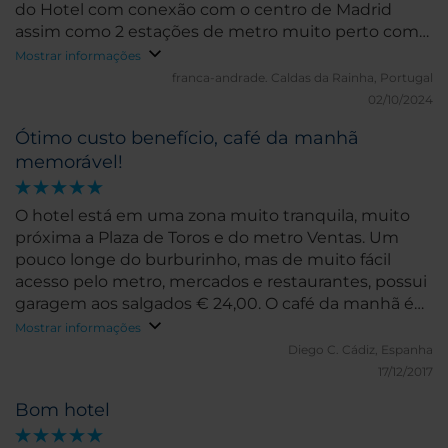
do Hotel com conexão com o centro de Madrid
assim como 2 estações de metro muito perto com
conexão com o aeroporto e o centro.
Mostrar informações
franca-andrade.
Caldas da Rainha, Portugal
02/10/2024
Ótimo custo benefício, café da manhã
memorável!
O hotel está em uma zona muito tranquila, muito
próxima a Plaza de Toros e do metro Ventas. Um
pouco longe do burburinho, mas de muito fácil
acesso pelo metro, mercados e restaurantes, possui
garagem aos salgados € 24,00. O café da manhã é
simplesmente ótimo, te faz vivenciar um verdadeiro
Mostrar informações
café da manhã de hotel, muito bom! O quarto é
Diego C.
Cádiz, Espanha
clean e com boa disposição, ótimo chuveiro.
17/12/2017
Funcionários cordiais e solicitos.
Bom hotel