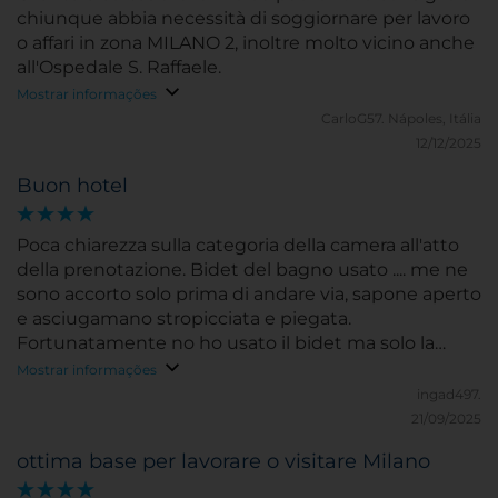
chiunque abbia necessità di soggiornare per lavoro
o affari in zona MILANO 2, inoltre molto vicino anche
all'Ospedale S. Raffaele.
Mostrar informações
CarloG57.
Nápoles, Itália
12/12/2025
Buon hotel
Poca chiarezza sulla categoria della camera all'atto
della prenotazione. Bidet del bagno usato .... me ne
sono accorto solo prima di andare via, sapone aperto
e asciugamano stropicciata e piegata.
Fortunatamente no ho usato il bidet ma solo la
doccia. Per il resto hotel pulito, gradevole e
Mostrar informações
personale gentilissimo e disponibile. Quando ho
ingad497.
avvisato del problema del bidet al check-out erano
21/09/2025
visibilmente mortificati, non mi hanno fatto pagare
ottima base per lavorare o visitare Milano
ne l'acqua del frigobar ne il garage, .... comunque un
hotel dove ritornerò spesso per lavoro.