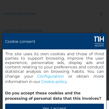
Política de cookies
Política de privacidade
Cookie consent
Canal de denúncia
This site uses its own cookies and those of third
parties to support browsing, improve the user
experience, personalise ads, display ads and
content relating to your preferences and conduct
statistical analysis on browsing habits. You can
change your
Configuration
or obtain more
information in our
Cookie policy
.
NH Milano 2
Do you accept these cookies and the
© 2000-2026 MINOR HOTELS EUROPE & AMERICAS Santa Engracia
processing of personal data that this involves?
120. 28003 Madrid, Espanha
Verificar disponibilidade
Yes, I accept