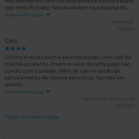
Nos atenderam com cortesia embora o povo italiano
seja meio fechado. Nos auxiliaram na pesquisa do
transporte para Genova. Recomendo
Mostrar informações
csmendana.
21/12/2017
Caro
O hotel é muito bom e bem localizado, tem café da
manhã excelente. Porém o valor da tarifa paga não
condiz com o padrão. Além de não te opção de
cancelamento de reserva sem ônus. Isso dev ser
revisto.
Mostrar informações
irissmonteiro.
São Paulo, SP
03/10/2017
Todos os comentários