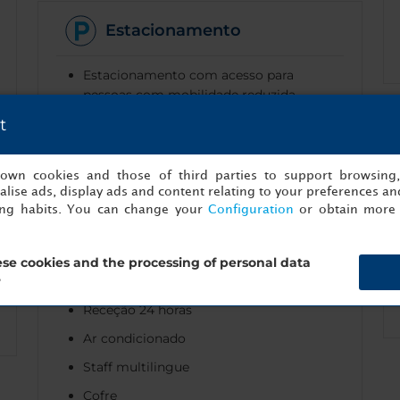
Estacionamento
Estacionamento com acesso para
pessoas com mobilidade reduzida
t
Estacionamento coberto
Estacionamento no local
s own cookies and those of third parties to support browsing
Pontos de recarga de veículos elétricos
lise ads, display ads and content relating to your preferences and
ing habits. You can change your
Configuration
or obtain more 
se cookies and the processing of personal data
Geral
?
Receção 24 horas
Ar condicionado
Staff multilingue
Cofre