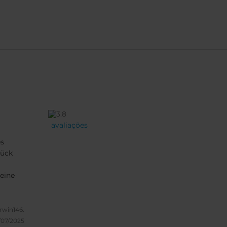
avaliações
es
tück
 eine
rwin146.
/07/2025