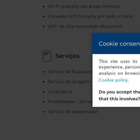
Wi-Fi gratuito nas áreas comuns
Conexão Wifi Gratuita por todo o hotel
WiFi de alta velocidade disponível
Cookie consen
Serviços
This site uses it
experience, persona
Serviço de Bagagens
analysis on brows
Cookie policy
.
Serviço de lavagem a seco
Lavandaria
Do you accept the
that this involves
PressReader - Jornais e revistas digitais
Serviço de despertador