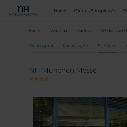
Hotéis
Ofertas & Inspiração
P
Home
Alemanha
Munique
NH München M
Visão geral
Localização
Serviços
NH München Messe