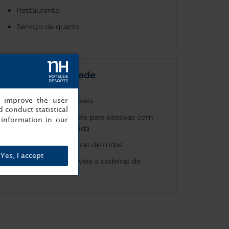
Restaurante
Serviço de quarto
Acessibilidade
Instalações acessíveis
, improve the user
 conduct statistical
Quartos disponíveis para pessoas com
information in our
mobilidade reduzida
Acesso para cadeiras de rodas
Yes, I accept
Elevadores acessíveis a cadeiras de
rodas