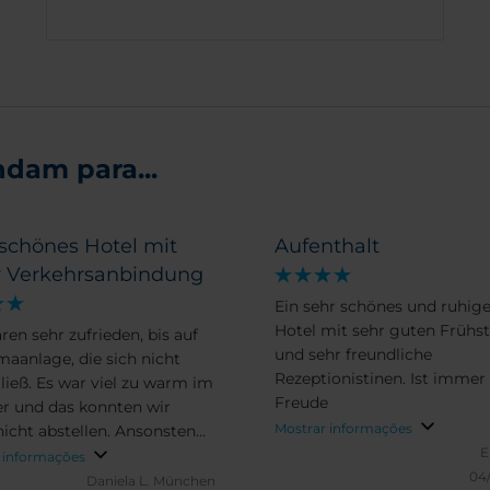
dam para...
 schönes Hotel mit
Aufenthalt
r Verkehrsanbindung
Ein sehr schönes und ruhig
Hotel mit sehr guten Frühs
n sehr zufrieden, bis auf
und sehr freundliche
age, die sich nicht
Rezeptionistinen. Ist immer
viel zu warm im
Freude
 und das konnten wir
Mostrar informações
ht abstellen. Ansonsten
E
opp.
 informações
04
Daniela L.
München