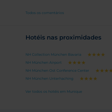
angenehm. Wir kommen sehr
gern wieder!
Todos os comentários
Hotéis nas proximidades
NH Collection München Bavaria
NH München Airport
NH München Ost Conference Center
NH München Unterhaching
Ver todos os hotéis em Munique