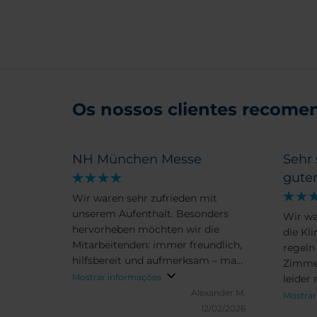
Os nossos clientes recomen
NH München Messe
Sehr
gute
Wir waren sehr zufrieden mit
unserem Aufenthalt. Besonders
Wir ware
hervorheben möchten wir die
die Klimaanl
Mitarbeitenden: immer freundlich,
regeln ließ. Es war 
hilfsbereit und aufmerksam – man
Zimmer
hat sich von Anfang an
Mostrar informações
leider nic
willkommen gefühlt. Service top,
Alexander M.
alles t
Mostrar
alles lief unkompliziert und
12/02/2026