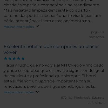
cidade / simpatia e competência no atendimento
Mais negativo: limpeza deficiente do quarto /
barulho das portas a fechar / quarto virado para um
pátio interior / hotel sem estacionamento no
edifício
Mostrar informações
jorge_sis.
06/09/2019
Excelente hotel al que siempre es un placer
volver
Hacía mucho que no volvía al NH Oviedo Principado
y pude comprobar que el servicio sigue siendo igual
de excelente y profesional que siempre. El hotel
está sufriendo un upgrade importante con su
renovación, pero lo que sigue siendo igual es la
excelencia de su trato y la ubicación inmejorable. Un
Mostrar informações
placer pasar por allí y, si es posible, alojarse en una
570l_isv.
Ponferrada, Espanha
de las habitaciones del último piso, con sus
30/04/2026
inmejorables vistas al edificio histórico de la