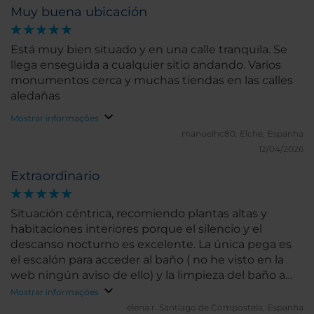
Muy buena ubicación
Universidad, un verdadero lujo!
Está muy bien situado y en una calle tranquila. Se
llega enseguida a cualquier sitio andando. Varios
monumentos cerca y muchas tiendas en las calles
aledañas
Mostrar informações
manuelhc80.
Elche, Espanha
12/04/2026
Extraordinario
Situación céntrica, recomiendo plantas altas y
habitaciones interiores porque el silencio y el
descanso nocturno es excelente. La única pega es
el escalón para acceder al baño ( no he visto en la
web ningún aviso de ello) y la limpieza del baño a
nuestra llegada podría ser mejor ( encontré un
Mostrar informações
chicle pegado en el bote de champú). El desayuno
elena r.
Santiago de Compostela, Espanha