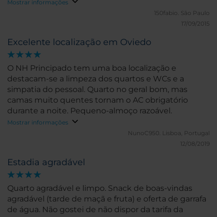
ao ar livre muito agradável.
Mostrar informações
150fabio.
São Paulo
17/09/2015
Excelente localização em Oviedo
O NH Principado tem uma boa localização e
destacam-se a limpeza dos quartos e WCs e a
simpatia do pessoal. Quarto no geral bom, mas
camas muito quentes tornam o AC obrigatório
durante a noite. Pequeno-almoço razoável.
Mostrar informações
NunoC950.
Lisboa, Portugal
12/08/2019
Estadia agradável
Quarto agradável e limpo. Snack de boas-vindas
agradável (tarde de maçã e fruta) e oferta de garrafa
de água. Não gostei de não dispor da tarifa da