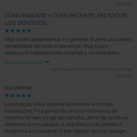
no lo probé, pero hay tantas cafeterías cerca…
17/11/2025
Aparcamos en La escandalera, parking muy cercano
CONVENIENTE Y CONVINCENTE, EN TODOS
pero antiguo, y deberían informar que no tiene
LOS SENTIDOS.
ascensor y tampoco cargador para coche eléctrico.
Son detalles, pero la estancia ha sido extraordinaria,
repetiré sin duda.
Muy buen alojamiento, en general. Buena ubicación.
Amabilidad de todo el personal. Muy buen
desayuno. Habitaciones amplias y confortables.
Mostrar informações
ant0ni0pedr0f.
SANTA CRUZ DE LA PALMA
12/11/2025
Excelente
Localização ideal, pessoal atencioso e ótimas
instalações. Fica perto do centro histórico e ao
mesmo tempo longe do barulho, além de se situar
defronte a um parque. A arquitetura do prédio é
moderna e inovadora. O bar dispõe de um lounge