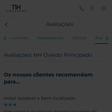
Avaliações
ões e eventos
Restaurantes
Ofertas
Avaliaçõ
Avaliações: NH Oviedo Principado
Os nossos clientes recomendam
para...
Hotel razoável e bem localizado
Mais positivo: localização do hotel no centro da