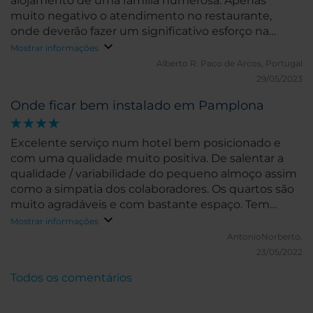
alojamento de uma família numerosa. Apenas
muito negativo o atendimento no restaurante,
onde deverão fazer um significativo esforço na
formação do seu responsável, o qual tem uma total
Mostrar informações
ausência de simpatia e proatividade para responder
Alberto R.
Paco de Arcos, Portugal
às necessidades dos clientes. Atitudes nada
29/05/2023
ajustadas ao perfil de atendimento dos hotéis NH
Onde ficar bem instalado em Pamplona
por onde tenho passado..
Excelente serviço num hotel bem posicionado e
com uma qualidade muito positiva. De salentar a
qualidade / variabilidade do pequeno almoço assim
como a simpatia dos colaboradores. Os quartos são
muito agradáveis e com bastante espaço. Tem
garagem para parqueamento de carro.
Mostrar informações
AntonioNorberto.
23/05/2022
Todos os comentários