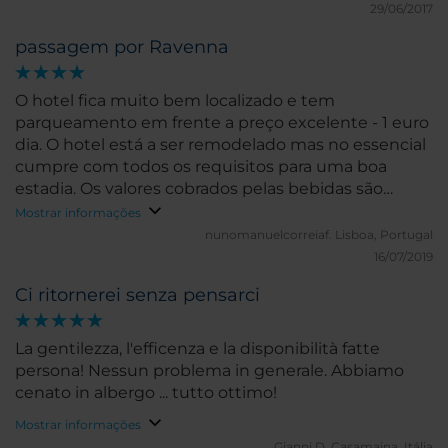
29/06/2017
passagem por Ravenna
O hotel fica muito bem localizado e tem
parqueamento em frente a preço excelente - 1 euro
dia. O hotel está a ser remodelado mas no essencial
cumpre com todos os requisitos para uma boa
estadia. Os valores cobrados pelas bebidas são
excessivos.
Mostrar informações
nunomanuelcorreiaf.
Lisboa, Portugal
16/07/2019
Ci ritornerei senza pensarci
La gentilezza, l'efficenza e la disponibilità fatte
persona! Nessun problema in generale. Abbiamo
cenato in albergo ... tutto ottimo!
Mostrar informações
Gianni D.
Casamaina, Itália