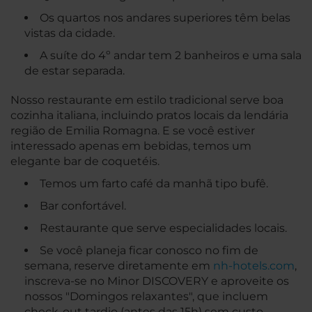
Os quartos nos andares superiores têm belas
vistas da cidade.
A suíte do 4º andar tem 2 banheiros e uma sala
de estar separada.
Nosso restaurante em estilo tradicional serve boa
cozinha italiana, incluindo pratos locais da lendária
região de Emilia Romagna. E se você estiver
interessado apenas em bebidas, temos um
elegante bar de coquetéis.
Temos um farto café da manhã tipo bufê.
Bar confortável.
Restaurante que serve especialidades locais.
Se você planeja ficar conosco no fim de
semana, reserve diretamente em
nh-hotels.com
,
inscreva-se no Minor DISCOVERY e aproveite os
nossos "Domingos relaxantes", que incluem
check-out tardio (antes das 15h) sem custo.