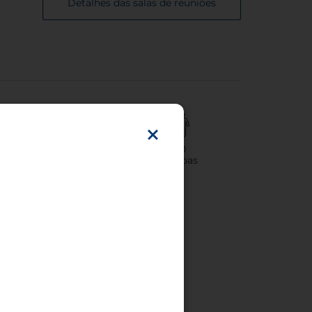
Detalhes das salas de reuniões
3
150
Salas de reuniões
Pessoas