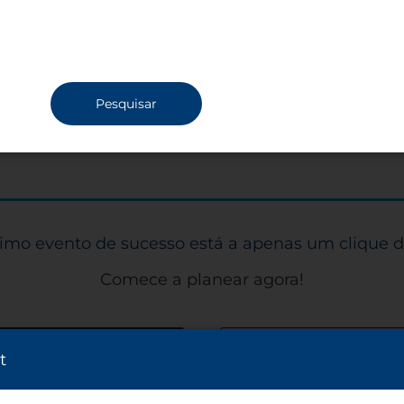
evento a transcorrer da forma mais
tranquila possível — transporte do/para o
aeroporto, serviço de carros e minivans,
recepcionistas para eventos, tradutores.
Solicitando com antecedência, tudo é
Pesquisar
possível.
imo evento de sucesso está a apenas um clique d
Comece a planear agora!
nto
Detalh
t