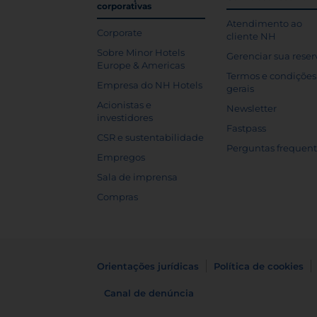
corporativas
Atendimento ao
Corporate
cliente NH
Sobre Minor Hotels
Gerenciar sua reser
Europe & Americas
Termos e condições
Empresa do NH Hotels
gerais
Acionistas e
Newsletter
investidores
Fastpass
CSR e sustentabilidade
Perguntas frequen
Empregos
Sala de imprensa
Compras
Orientações jurídicas
Política de cookies
Canal de denúncia