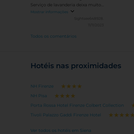
Serviço de lavanderia deixa muito
a desejar. Quartos espaçosos e
Mostrar informações
limpos. Serviço de
Sightsee648928.
estacionamento com valores altos.
11/11/2023
Todos os comentários
Hotéis nas proximidades
NH Firenze
NH Pisa
Porta Rossa Hotel Firenze Colbert Collection
Tivoli Palazzo Gaddi Firenze Hotel
Ver todos os hotéis em Siena