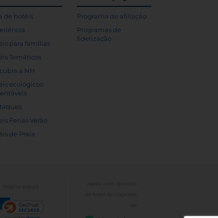
a de hotéis
Programa de afiliação
eriência
Programas de
fidelização
éis para famílias
éis Temáticos
cubra a NH
éis ecológicos
tentáveis
taques
eis Ferias Verão
éis de Praia
Agora com opiniões
Página segura
do hotel de viajantes
de