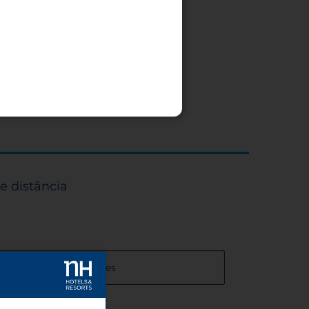
e distância
es das salas de reuniões