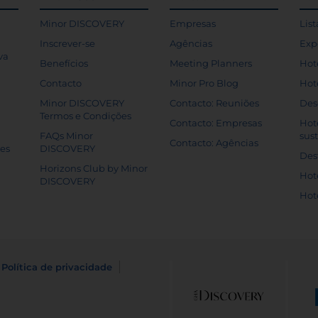
Minor DISCOVERY
Empresas
List
Inscrever-se
Agências
Exp
va
Benefícios
Meeting Planners
Hot
Contacto
Minor Pro Blog
Hot
Minor DISCOVERY
Contacto: Reuniões
Des
Termos e Condições
Contacto: Empresas
Hot
FAQs Minor
sus
Contacto: Agências
tes
DISCOVERY
Des
Horizons Club by Minor
Hot
DISCOVERY
Hot
Política de privacidade