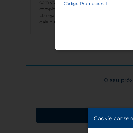
com você para criar um menu que
Código Promocional
complemente seu evento, quer você esteja
planejando um coquetel, evento social de
gala ou almoço de negócios.
O seu próx
Solicite um orçame
Cookie consen