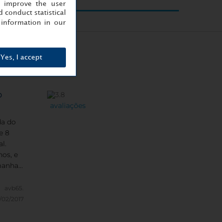
, improve the user
 conduct statistical
information in our
Yes, I accept
o
avaliações
da do
e 8
l.
os, e
manha
otima
nciosa
avb65.
/02/2017