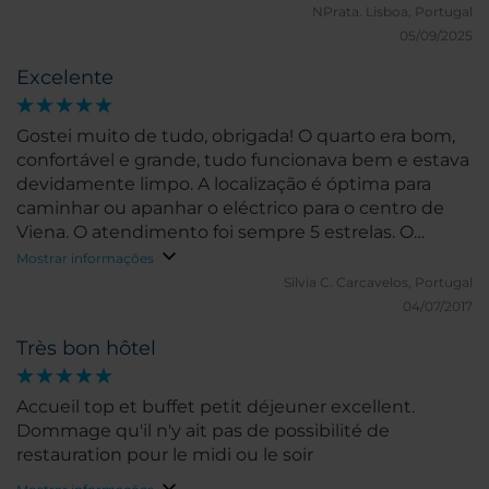
NPrata.
Lisboa, Portugal
05/09/2025
Excelente
Gostei muito de tudo, obrigada! O quarto era bom,
confortável e grande, tudo funcionava bem e estava
devidamente limpo. A localização é óptima para
caminhar ou apanhar o eléctrico para o centro de
Viena. O atendimento foi sempre 5 estrelas. O
estacionamento recomendado também é de
Mostrar informações
excelente acesso.
Silvia C.
Carcavelos, Portugal
04/07/2017
Très bon hôtel
Accueil top et buffet petit déjeuner excellent.
Dommage qu'il n'y ait pas de possibilité de
restauration pour le midi ou le soir