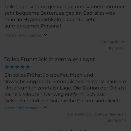
Tolle Lage, schöne geräumige und saubere Zimmer,
sehr bequeme Betten, es gab im Bad, alles was
man an Hygieneartikeln brauchte, sehr
aufmerksames Personal
Mostrar informações
antengelhardt.
18/10/2025
Tolles Frühstück in zentraler Lager
Ein tolles Frühstücksbuffet, frisch und
abwechslungsreich. Freundliches Personal. Saubere
Unterkunft in zenrtaler Lage. Die Station der Öffis ist
keine 5 Minuten Gehweg entfernt. Schloss
Belvedere und der Botanische Garten sind gleich
um die Ecke.
Mostrar informações
toniK6887DE.
Itzehoe, Alemanha
06/08/2025