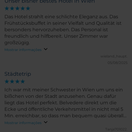
Unser bisher bestes Hotel in Wien
Das Hotel strahlt eine schlichte Eleganz aus. Das
Frühstücksbuffet in seiner Vielfalt und Qualität ist
bersonders hervorzuheben. Das Personal ist
freundlich und hilfbereit. Unser Zimmer war
großzügig.
Mostrar informações
wieland_haupt.
05/08/2025
Städtetrip
Ich war mit meiner Schwester in Wien um uns ein
bißchen von der Stadt anzusehen. Genau dafür
liegt das Hotel perfekt. Belvedere direkt um die
Ecke und öffentliche Verkehrsmittel in nicht mal 5
Min. erreichbar, so dass man bequem quasi überall
hinkommt. Personal sehr freundlich,
Mostrar informações
Frühstücksbüffet hat alles was man braucht.
Tanja701022.