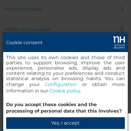
Política de cookies
Política de privacidade
Cookie consent
Canal de denúncia
This site uses its own cookies and those of third
parties to support browsing, improve the user
experience, personalise ads, display ads and
content relating to your preferences and conduct
statistical analysis on browsing habits. You can
change your
Configuration
or obtain more
information in our
Cookie policy
.
NH Wien Belvedere
Do you accept these cookies and the
© 2000-2026 MINOR HOTELS EUROPE & AMERICAS Santa Engracia
processing of personal data that this involves?
120. 28003 Madrid, Espanha
Verificar disponibilidade
Yes, I accept