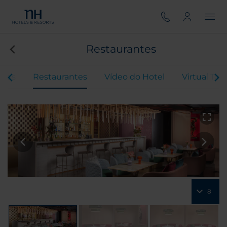
Restaurantes
ntos
Restaurantes
Vídeo do Hotel
Virtual Tou
8