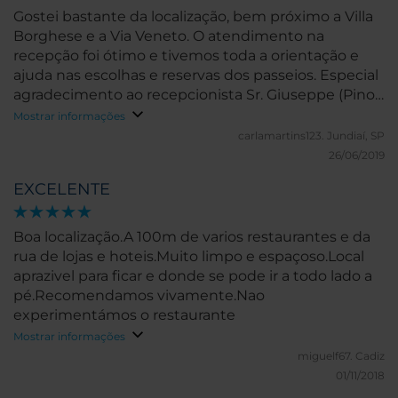
Gostei bastante da localização, bem próximo a Villa
Borghese e a Via Veneto. O atendimento na
recepção foi ótimo e tivemos toda a orientação e
ajuda nas escolhas e reservas dos passeios. Especial
agradecimento ao recepcionista Sr. Giuseppe (Pino),
que nos atendeu com muita cortesia e deu ótimas
Mostrar informações
dicas de passeios !!!
carlamartins123.
Jundiaí, SP
26/06/2019
EXCELENTE
Boa localização.A 100m de varios restaurantes e da
rua de lojas e hoteis.Muito limpo e espaçoso.Local
aprazivel para ficar e donde se pode ir a todo lado a
pé.Recomendamos vivamente.Nao
experimentámos o restaurante
Mostrar informações
miguelf67.
Cadiz
01/11/2018