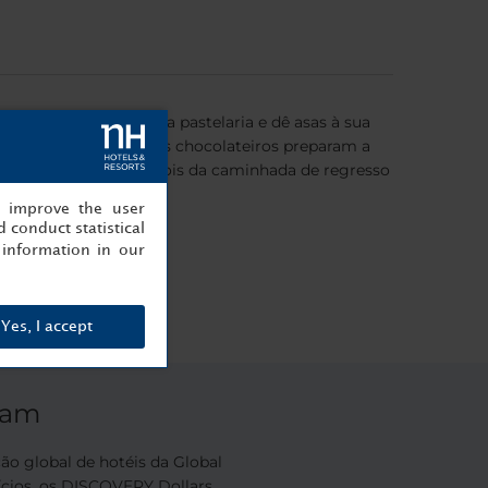
e. Visite a fábrica e a pastelaria e dê asas à sua
 e guarnecer. Os nossos chocolateiros preparam a
erca de 30 minutos. Depois da caminhada de regresso
, improve the user
 conduct statistical
information in our
Yes, I accept
ram
 global de hotéis da Global
ícios, os DISCOVERY Dollars