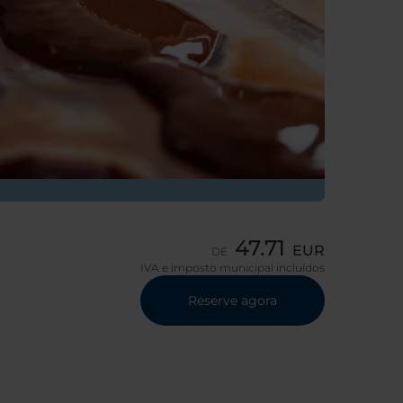
47.71
EUR
DE
IVA e imposto municipal incluídos
Reserve agora