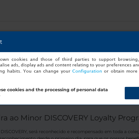
própria barra de chocolate, na tradicional Rausch Chocolate Hous
t
ma seleção exclusiva dos melhores ingredientes para aperfeiçoar
preferência. Depois, a sua criação vai ao frigorífico durante c
frutar de um refrigerante ou bebida quente no nosso TASTE! Bar.
s own cookies and those of third parties to support browsing
late na tradicional chocolataria Rausch.
lise ads, display ads and content relating to your preferences and
 bar do hotel.
ing habits. You can change your
Configuration
or obtain more 
se cookies and the processing of personal data
?
ira ao Minor DISCOVERY Loyalty Prog
ISCOVERY, será reconhecido e recompensado em toda a coleção
 reconhecimento desde o primeiro dia, para que os nossos benef