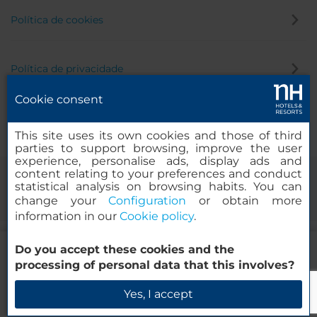
Política de cookies
Política de privacidade
Cookie consent
Canal de denúncia
This site uses its own cookies and those of third
parties to support browsing, improve the user
experience, personalise ads, display ads and
content relating to your preferences and conduct
statistical analysis on browsing habits. You can
change your
Configuration
or obtain more
information in our
Cookie policy
.
265.00
Do you accept these cookies and the
EUR
DE
© 2000-2026 MINOR HOTELS EUROPE & AMERICAS Santa Engracia
processing of personal data that this involves?
IVA e imposto municipal incluídos
120. 28003 Madrid, Espanha
Reserve agora
Yes, I accept