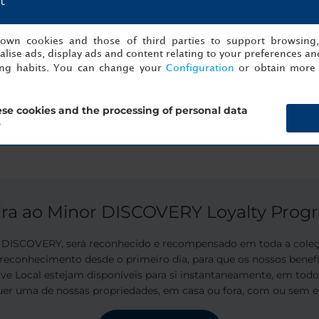
t
s own cookies and those of third parties to support browsing
lise ads, display ads and content relating to your preferences and
ing habits. You can change your
Configuration
or obtain more 
 costa algarvia. Esta visita em bicicleta (maioritariamente fora
se cookies and the processing of personal data
?
ira ao Minor DISCOVERY Loyalty Prog
ISCOVERY, será reconhecido e recompensado em toda a coleção
 reconhecimento desde o primeiro dia, para que os nossos benef
Live Local estejam disponíveis para si instantaneamente, em tod
uer uma de nossas propriedades, em casa ou fora, com ou sem es