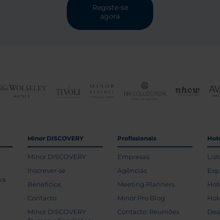
Registe-se
agora
Minor DISCOVERY
Profissionais
Hoté
Minor DISCOVERY
Empresas
List
Inscrever-se
Agências
Exp
va
Benefícios
Meeting Planners
Hot
Contacto
Minor Pro Blog
Hot
Minor DISCOVERY
Contacto: Reuniões
Des