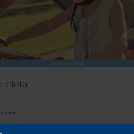
TOURS & CLASSES
cicleta
Algarve -