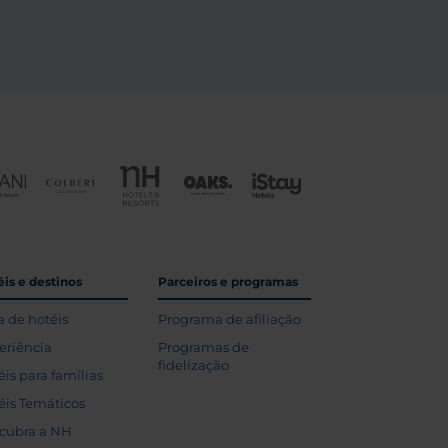
is e destinos
Parceiros e programas
a de hotéis
Programa de afiliação
eriência
Programas de
fidelização
éis para famílias
éis Temáticos
cubra a NH