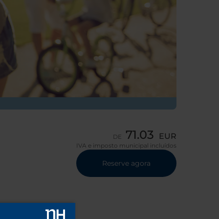
71.03
EUR
DE
IVA e imposto municipal incluídos
Reserve agora