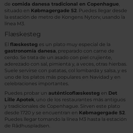
de
comida danesa tradicional en Copenhague
,
situado en
Købmagergade 52
. Puedes llegar desde
la estación de metro de Kongens Nytorv, usando la
línea M3.
Flæskesteg
El
flæskesteg
es un plato muy especial de la
gastronomía danesa
, preparado con carne de
cerdo. Se trata de un asado con piel crujiente,
aderezado con sal, pimienta y, a veces, otras hierbas.
Suele servirse con patatas, col lombarda y salsa, y es
uno de los platos más populares en Navidad y en
celebraciones importantes.
Puedes probar un
auténtico
flæskesteg
en
Det
Lille Apotek
, uno de los restaurantes más antiguos
y tradicionales de Copenhague. Sirven este plato
desde 1720 y se encuentran en
Købmagergade 52
.
Puedes llegar tomando la línea M3 hasta la estación
de Rådhuspladsen.