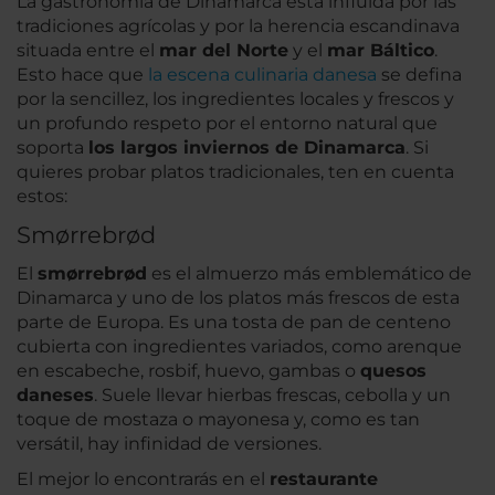
La gastronomía de Dinamarca está influida por las
tradiciones agrícolas y por la herencia escandinava
situada entre el
mar del Norte
y el
mar Báltico
.
Esto hace que
la escena culinaria danesa
se defina
por la sencillez, los ingredientes locales y frescos y
un profundo respeto por el entorno natural que
soporta
los largos inviernos de Dinamarca
. Si
quieres probar platos tradicionales, ten en cuenta
estos:
Smørrebrød
El
smørrebrød
es el almuerzo más emblemático de
Dinamarca y uno de los platos más frescos de esta
parte de Europa. Es una tosta de pan de centeno
cubierta con ingredientes variados, como arenque
en escabeche, rosbif, huevo, gambas o
quesos
daneses
. Suele llevar hierbas frescas, cebolla y un
toque de mostaza o mayonesa y, como es tan
versátil, hay infinidad de versiones.
El mejor lo encontrarás en el
restaurante