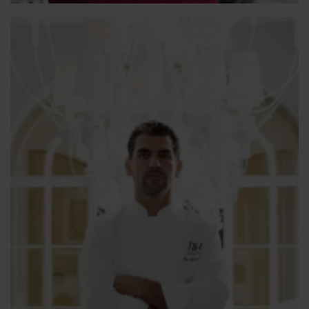
constante evolución llena de matices y maestría.
Descubrió su vocación siendo apenas un
adolescente. En 2010 recibe su primera estrella
Michelin y el Premio Nacional de Gastronomía. Dos
años después, la segunda. Y en 2013 el
reconocimiento internacional convirtiéndose en el
chef más joven en conseguir la tercera estrella
Michelin. En 2014 traslada su restaurante DiverXo a
NH Collection Madrid Eurobuilding entrando a
formar parte de la ambiciosa propuesta
gastronómica del NH.