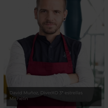
David Muñoz, DiverXO 3* estrellas
Michelin
El Xef es rebeldía, riesgo y fusión en una cocina en