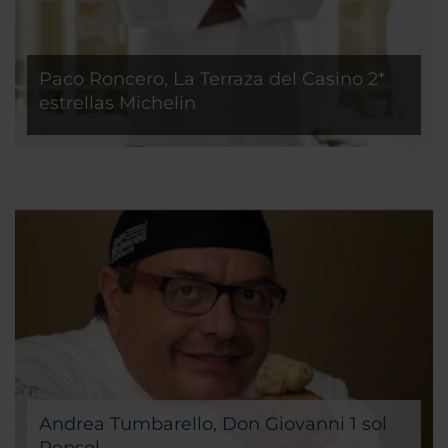
Paco Roncero, La Terraza del Casino 2*
estrellas Michelin
Paco Roncero es uno de los máximos
representantes de la vanguardia culinaria española
dentro y fuera de nuestras fronteras, lo que se
traduce en la manera de entender la gastronomía
como una experiencia sensorial única. Desde su
incorporación a NH Collection Casino de Madrid
hace más de 20 años, se produce la explosión de una
personalidad creadora que supuso una verdadera
revolución con La Terraza del Casino. Sus 2 estrellas
Michelin son el resultado del dominio magistral de
las más evolucionadas técnicas culinarias.
Andrea Tumbarello, Don Giovanni 1 sol