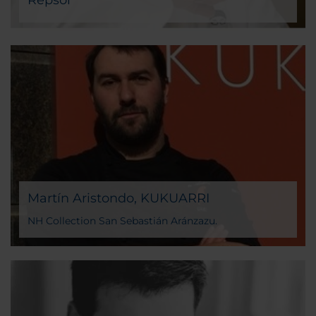
Repsol
El hotel NH Collection Barcelona Constanza acoge el
restaurante Don Giovanni del chef italiano que
cuenta con 1 sol Repsol. De esta forma el chef
consolida su apuesta por la auténtica cocina italiana
en España al utilizar ingredientes como la trufa o la
pasta fresca. Gastronomía sencilla preparada con
exquisitez. En ella podemos destacar clásicos como
el Huevo Millesimé, los Spaghetti alla carbonara
l’originale, la Burrata pugliese o los Linguine al
tartufo.
Martín Aristondo, KUKUARRI
NH Collection San Sebastián Aránzazu.