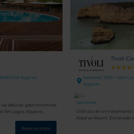
Tivoli C
 8600-678 Algarve
Apartado 1299 - Vale Cov
Algarve
opiniones
 las delicias gastronómicas
Disfruta de un tratamiento d
 el NH Lagos Algarve
Algarve Resort. Enclavado 
rve Resort. Alójate en una
Atlántico, este resort espec
de Lagos, cerca del puerto
Reserva ahora
unas vistas magníficas de 
xcelentes campos de golf.