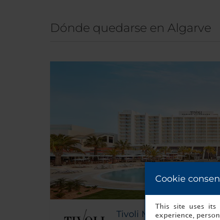
Dónde quedarse en Algarve
Cookie consen
This site uses it
Tivoli Marina Vilamour
experience, persona