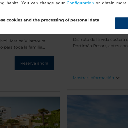
ing habits. You can change your
Configuration
or obtain more 
Marina Portimao - Port
arve
se cookies and the processing of personal data
?
opiniones
Disfruta de la vida costera
 Tivoli Marina Vilamoura
Portimão Resort, antes co
o para toda la familia
Resort. El hotel se encuentr
 de yates y a la playa de
puerto deportivo y ofrece un
 de tiendas, bares y
Reserva ahora
Ferragudo, a un corto paseo 
olf increíbles en la zona.
Mostrar información