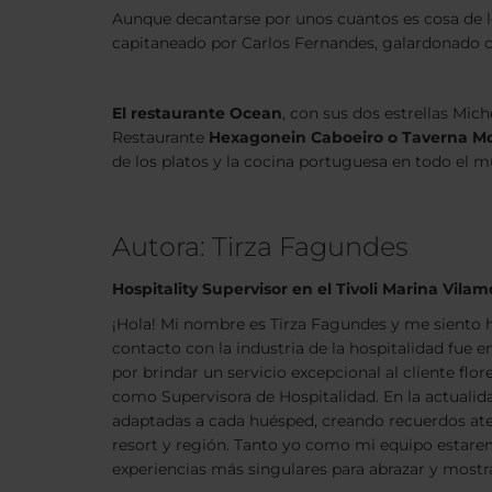
Aunque decantarse por unos cuantos es cosa de lo
capitaneado por Carlos Fernandes, galardonado co
El restaurante Ocean
, con sus dos estrellas Mic
Restaurante
Hexagonein Caboeiro o Taverna M
de los platos y la cocina portuguesa en todo el
Autora: Tirza Fagundes
Hospitality Supervisor en el Tivoli Marina Vila
¡Hola! Mi nombre es Tirza Fagundes y me siento h
contacto con la industria de la hospitalidad fue
por brindar un servicio excepcional al cliente flo
como Supervisora de Hospitalidad. En la actualid
adaptadas a cada huésped, creando recuerdos atem
resort y región. Tanto yo como mi equipo estarem
experiencias más singulares para abrazar y mostrar