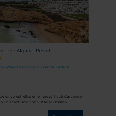
arvoeiro Algarve Resort
o - Praia do Carvoeiro - Lagoa. 8401-911
e cinco estrellas en el lujoso Tivoli Carvoeiro
en un acantilado con vistas al Océano
tacular y apto para toda la familia goza de
una pintoresca gruta, formaciones rocosas y