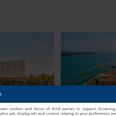
t
s own cookies and those of third parties to support browsing
a Algarve Resort
NH Marina Port
lise ads, display ads and content relating to your preferences and