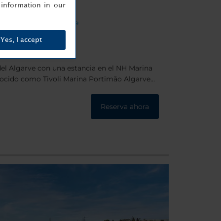
information in our
imão. 8500-843 Algarve
Yes, I accept
 del Algarve con una estancia en el NH Marina
nocido como Tivoli Marina Portimão Algarve
a frente a los lujosos yates atracados en el
as vistas únicas del río Arade y el pueblo de
Reserva ahora
de la playa, tiendas y restaurantes.