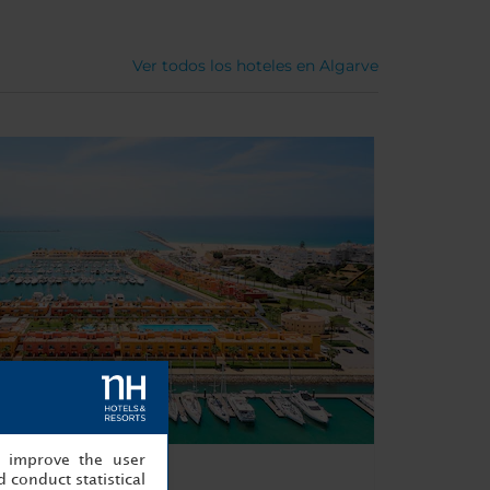
Ver todos los hoteles en Algarve
, improve the user
imão Resort
 conduct statistical