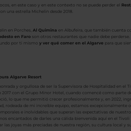
cos, en este caso y en este contexto no se puede perder el
Rest
n una estrella Michelin desde 2018.
helin en Porches,
Al Quimina
en Albufeira, que también cuenta co
odesto en Faro
son otros restaurantes que nadie debe perderse. 
 mundo por ti mismo
y ver qué comer en el Algarve
para que siem
moura Algarve Resort
onrada y orgullosa de ser la Supervisora de Hospitalidad en el T
 en 2017 con el Grupo Minor Hotel, cuando comencé como parte d
reció, lo que me permitió crecer profesionalmente y, en 2022, ing
ad, rodeada de mi increíble equipo, estamos excepcionalmente or
porales e inolvidables que superan las expectativas de nuestros 
os encantados de darles una cálida bienvenida aquí en el Tivoli 
 las joyas más preciadas de nuestra región, su cultura local y su