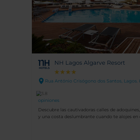
NH Lagos Algarve Resort
Rua António Crisógono dos Santos, Lagos.
opiniones
Descubre las cautivadoras calles de adoquines,
y una costa deslumbrante cuando te alojes en
Resort, antes conocido como Tivoli Lagos Alga
ubicación céntrica en el Algarve, en la ciudad 
deportivo, de preciosas playas de arena y de e