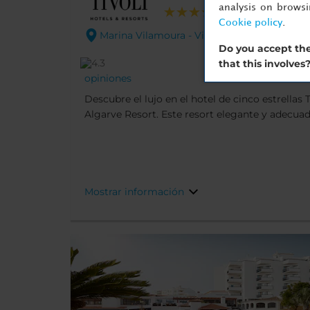
analysis on brows
Cookie policy
.
Marina Vilamoura - Vilamoura. 8125-901 Alg
Do you accept the
that this involves
opiniones
Descubre el lujo en el hotel de cinco estrellas
Algarve Resort. Este resort elegante y adecuad
ofrece vistas al animado puerto deportivo lleno
arena dorada de Vilamoura. Se encuentra cerca
restaurantes, y también hay varios campos de g
Mostrar información