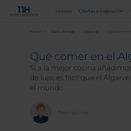
Hoteles
Ofertas e inspiración
Home
Guías de viaje
Algarve
Qué comer en
Qué comer en el Alg
Si a la mejor cocina añadimos
de lujo, es fácil que el Algarv
el mundo.
Tirza Fagundes