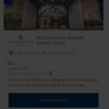
NH Collection Bogotá
Andino Royal
Calle 85 No 12-28,. 110221 Bogotá
opiniones
Certificado de Excelencia 2025
El hotel NH Collection Bogotá Andino Royal te
sitúa en el centro del barrio El Chicó de
Bogotá, una de las zonas residenciales más
atractivas de la ciudad. Este hotel de 8 plantas
Reserva ahora
cuenta con una fachada limpia y moderna y
un interior con un confortable ambiente