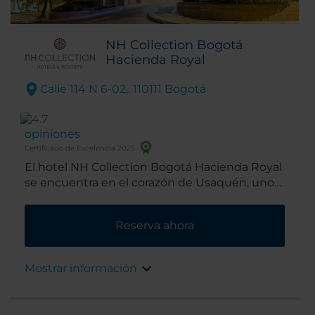
NH Collection Bogotá
Hacienda Royal
Calle 114 N 6-02,. 110111 Bogotá
opiniones
Certificado de Excelencia 2025
El hotel NH Collection Bogotá Hacienda Royal
se encuentra en el corazón de Usaquén, uno
de los barrios más prestigiosos de Bogotá.
Rodeado de hermosa arquitectura de estilo
Reserva ahora
colonial ofrece vistas panorámicas de las
montañas que rodean la ciudad.
Mostrar información