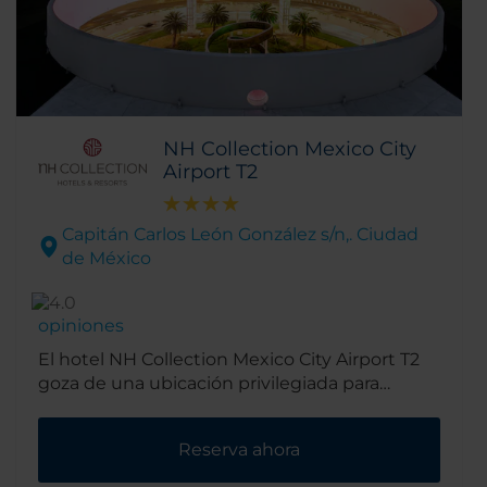
NH Collection Mexico City
Airport T2
Capitán Carlos León González s/n,. Ciudad
de México
opiniones
El hotel NH Collection Mexico City Airport T2
goza de una ubicación privilegiada para
acceder al aeropuerto: se encuentra en el
sexto piso de la terminal 2 del aeropuerto
Reserva ahora
internacional Benito Juárez de Ciudad de
México, a tan solo un corto recorrido en