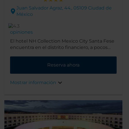
Juan Salvador Agraz, 44,. 05109 Ciudad de
México
opiniones
El hotel NH Collection Mexico City Santa Fese
encuentra en el distrito financiero, a pocos
minutos de los edificios de las principales
compañías que operan en la ciudad. Hay un
Reserva ahora
centro de congresos a 2 KM y para un
momento de descanso un parque nacional a
poca distancia en coche.
Mostrar información