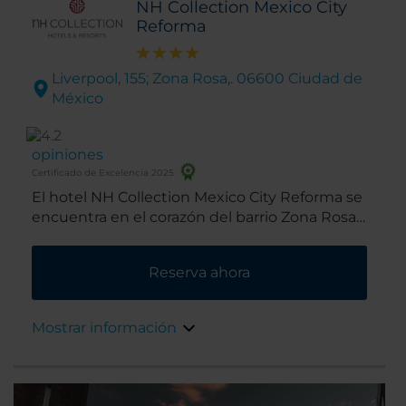
NH Collection Mexico City
Reforma
Liverpool, 155; Zona Rosa,. 06600 Ciudad de
México
opiniones
Certificado de Excelencia 2025
El hotel NH Collection Mexico City Reforma se
encuentra en el corazón del barrio Zona Rosa,
a solo dos minutos a pie del distrito financiero
de Ciudad de México. Las atracciones
Reserva ahora
turísticas del centro histórico se encuentran a
solo 15 minutos en metro y en las
inmediaciones del hotel encontrarás tiendas
Mostrar información
de primer nivel, bares y restaurantes.